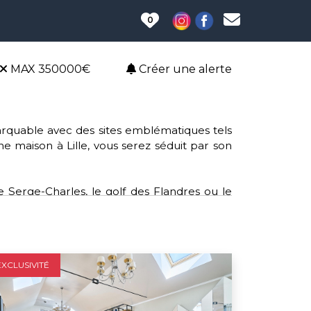
0
MAX 350000€
Créer une alerte
emarquable avec des sites emblématiques tels
une maison à Lille, vous serez séduit par son
e Serge-Charles, le golf des Flandres ou le
 clubs tels que le rugby, le volley-ball et le
le, offrant un accès aisé aux services et aux
EXCLUSIVITÉ
lture, Lille soutient des causes telles que
sein et l'opération de broyage mobile pour