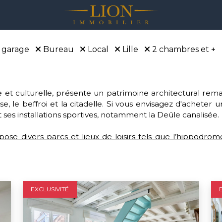
 garage
Bureau
Local
Lille
2 chambres et +
rique et culturelle, présente un patrimoine architectural r
se, le beffroi et la citadelle. Si vous envisagez d'acheter 
 ses installations sportives, notamment la Deûle canalisée.
se divers parcs et lieux de loisirs tels que l’hippodrom
e. Pour les amateurs de sports, Lille offre une diversité de
lle dynamique fait partie de la Métropole européenne de Lil
pour ceux qui souhaitent acheter sur Lille.
EXCLUSIVITÉ
ctions environnementales, de santé, d'éducation et de cu
n bonnet rose” pour les femmes atteintes d'un cancer du 
s verts.