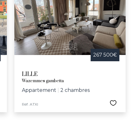
267 500€
LILLE
Wazemmes gambetta
Appartement
|
2 chambres
Réf. ATXI