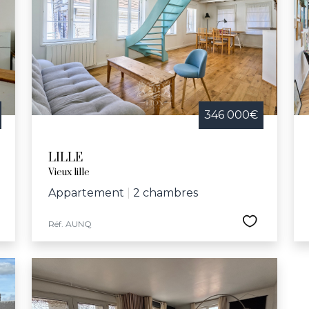
le, la ville propose tout au long de l'année des animations
 concert pour l’école Vanoverschelde et la semaine bleu
 culturelles et sportives, comprenant le Palais des Bea
e Jeannine-Manuel, Lille offre un cadre idéal pour ceux c
eillante.
346 000€
LILLE
Vieux lille
Appartement
|
2 chambres
Réf. AUNQ