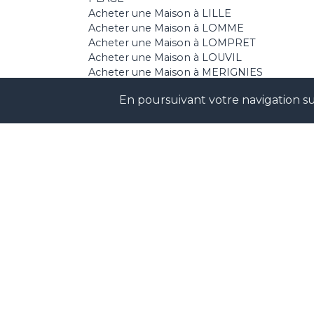
Acheter une Maison à LILLE
Acheter une Maison à LOMME
Acheter une Maison à LOMPRET
Acheter une Maison à LOUVIL
Acheter une Maison à MERIGNIES
Acheter une Maison à MOUVAUX
En poursuivant votre navigation sur
Acheter une Maison à PREMESQUES
Acheter une Maison à SAILLY SUR LA LYS
Acheter une Maison à ST ANDRE LEZ LILLE
Acheter une Maison à TOUFFLERS
Acheter une Maison à TOURCOING
Acheter une Maison à VERLINGHEM
Acheter une Maison à VILLENEUVE D ASCQ
Acheter une Maison à WAMBRECHIES