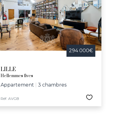
 telles que la Braderie de Lille, la nuit des
e dédiée aux aînés. Avec son riche réseau
ux-Arts, le Grand Palais, le conservatoire
herchant une maison à vendre dans une ville
294 000€
LILLE
Hellemmes fives
Appartement
|
3 chambres
Réf. AVGB