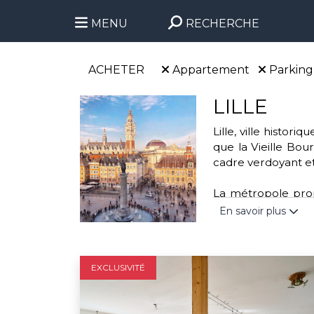
MENU
RECHERCHE
ACHETER
Appartement
Parking
LILLE
Lille, ville histo
que la Vieille Bour
cadre verdoyant et
La métropole propo
parc de la Citadell
En savoir plus
handball. Cette vi
transports urbains 
EXCLUSIVITÉ
Engagée dans des a
l'association “Mo
valoriser les déchet