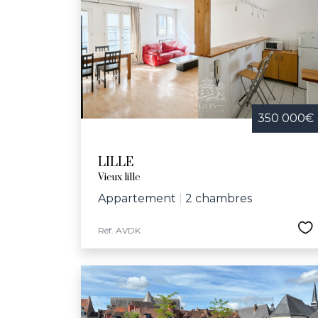
Festive et convivia
bibliothèques, le
d'infrastructures
communal et l’écol
dynamique et bienv
350 000€
LILLE
Vieux lille
Appartement
|
2 chambres
Réf. AVDK