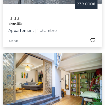
238 000€
LILLE
Vieux lille
Appartement
|
1 chambre
Réf. XFI