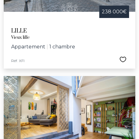
238 000€
LILLE
Vieux lille
Appartement
|
1 chambre
Réf. XFI