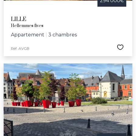
294 000€
LILLE
Hellemmes fives
Appartement
|
3 chambres
Réf. AVGB