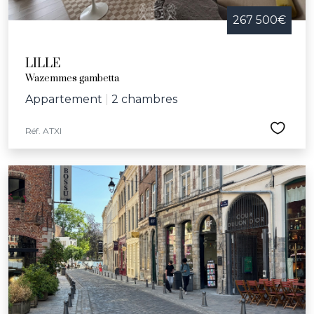
267 500€
LILLE
Wazemmes gambetta
Appartement
|
2 chambres
Réf. ATXI