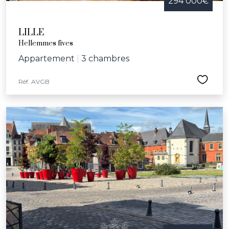
294 000€
LILLE
Hellemmes fives
Appartement
|
3 chambres
Réf. AVGB