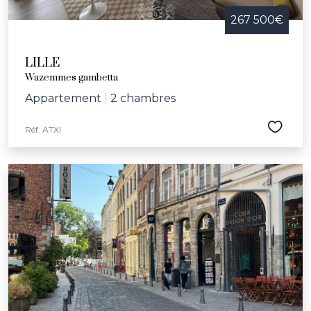
267 500€
LILLE
Wazemmes gambetta
Appartement
|
2 chambres
Réf. ATXI