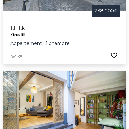
238 000€
LILLE
Vieux lille
Appartement
|
1 chambre
Réf. XFI