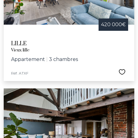
420 000€
LILLE
Vieux lille
Appartement
|
3 chambres
Réf. ATXF