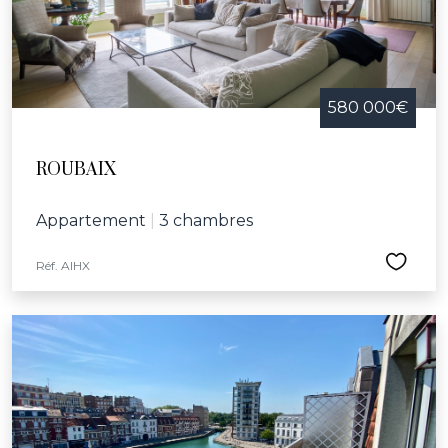
580 000€
ROUBAIX
Appartement
|
3 chambres
Réf. AIHX