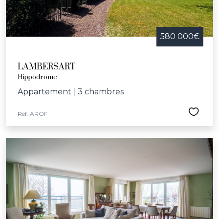
580 000€
LAMBERSART
Hippodrome
Appartement
|
3 chambres
Réf. AROF