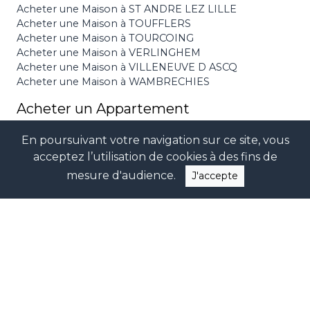
Acheter une Maison à ST ANDRE LEZ LILLE
Acheter une Maison à TOUFFLERS
Acheter une Maison à TOURCOING
Acheter une Maison à VERLINGHEM
Acheter une Maison à VILLENEUVE D ASCQ
Acheter une Maison à WAMBRECHIES
Acheter un Appartement
Acheter un Appartement à HEM
En poursuivant votre navigation sur ce site, vous
Acheter un Appartement à LA MADELEINE
acceptez l’utilisation de cookies à des fins de
Acheter un Appartement à LAMBERSART
Acheter un Appartement à LE TOUQUET PARIS
mesure d'audience.
J'accepte
PLAGE
Acheter un Appartement à LILLE
Acheter un Appartement à LOMME
Acheter un Appartement à MOUVAUX
Acheter un Appartement à ROUBAIX
Acheter un Appartement à VILLENEUVE D ASCQ
Autres
Acheter un Immeuble à LILLE