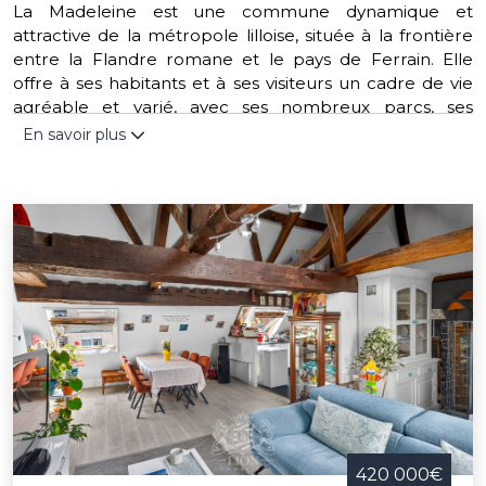
La Madeleine est une commune dynamique et
attractive de la métropole lilloise, située à la frontière
entre la Flandre romane et le pays de Ferrain. Elle
offre à ses habitants et à ses visiteurs un cadre de vie
agréable et varié, avec ses nombreux parcs, ses
espaces de loisirs, ses infrastructures culturelles et
En savoir plus
sportives, ses marchés locaux et son patrimoine
architectural. Parmi les lieux emblématiques de la
commune, on peut citer l'hôtel de ville, l'église Sainte-
Marie-Madeleine, le château du Vert-Bois ou encore le
parc du Romarin. La Madeleine organise également
des événements caractéristiques tout au long de
l'année, comme la fête du printemps, le salon du livre
ou le marché de Noël. La Madeleine est une
destination idéale pour découvrir la richesse et la
diversité de la région.
420 000€