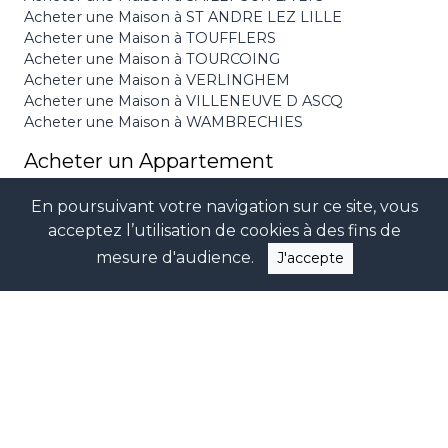
Acheter une Maison à ST ANDRE LEZ LILLE
Acheter une Maison à TOUFFLERS
Acheter une Maison à TOURCOING
Acheter une Maison à VERLINGHEM
Acheter une Maison à VILLENEUVE D ASCQ
Acheter une Maison à WAMBRECHIES
Acheter un Appartement
Acheter un Appartement à HEM
En poursuivant votre navigation sur ce site, vous
Acheter un Appartement à LA MADELEINE
acceptez l’utilisation de cookies à des fins de
Acheter un Appartement à LAMBERSART
Acheter un Appartement à LE TOUQUET PARIS
mesure d'audience.
J'accepte
PLAGE
Acheter un Appartement à LILLE
Acheter un Appartement à LOMME
Acheter un Appartement à MOUVAUX
Acheter un Appartement à ROUBAIX
Acheter un Appartement à VILLENEUVE D ASCQ
Autres