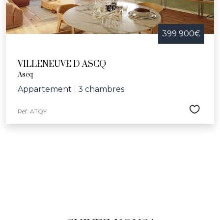
399 900€
VILLENEUVE D ASCQ
Ascq
Appartement
|
3 chambres
Réf. ATQY