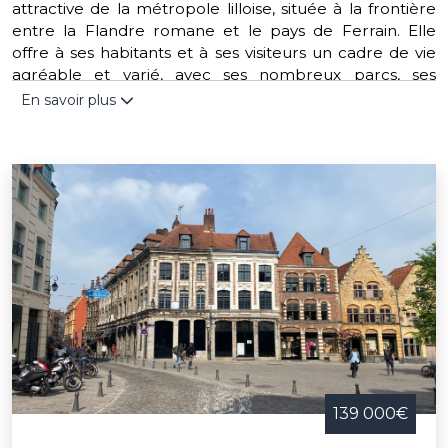
attractive de la métropole lilloise, située à la frontière
entre la Flandre romane et le pays de Ferrain. Elle
offre à ses habitants et à ses visiteurs un cadre de vie
agréable et varié, avec ses nombreux parcs, ses
espaces de loisirs, ses infrastructures culturelles et
En savoir plus
sportives, ses marchés locaux et son patrimoine
architectural. Parmi les lieux emblématiques de la
commune, on peut citer l'hôtel de ville, l'église Sainte-
Marie-Madeleine, le château du Vert-Bois ou encore le
parc du Romarin. La Madeleine organise également
des événements caractéristiques tout au long de
l'année, comme la fête du printemps, le salon du livre
ou le marché de Noël. La Madeleine est une
destination idéale pour découvrir la richesse et la
diversité de la région.
139 000€