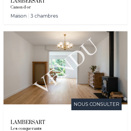
LAMBERSART
l’église Saint-Calixte ou le majestueux château de la
Canon d or
Cessoie. En explorant les maisons à vendre à
Maison
|
3 chambres
Lambersart, vous découvrirez des propriétés uniques
intégrées dans ce décor chargé d'histoire.
Lambersart se positionne ainsi comme une commune
dynamique et accueillante qui mérite pleinement le
détour. Si vous aspirez à acheter une maison dans un
cadre où la nature rencontre l'histoire, Lambersart est
l'endroit idéal pour concrétiser votre projet immobilier.
Explorez notre sélection de biens immobiliers et
trouvez la maison parfaite qui répond à vos attentes à
Lambersart.
NOUS CONSULTER
LAMBERSART
Les conquerants