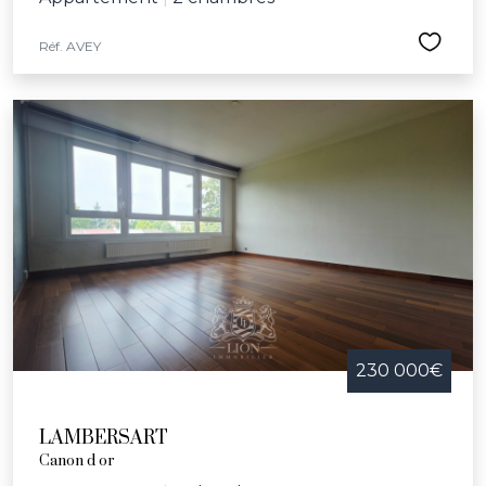
Réf. AVEY
230 000€
LAMBERSART
Canon d or