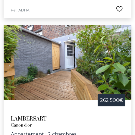
Réf. ADHA
262 500€
LAMBERSART
Canon d or
Appartement
|
2 chambres