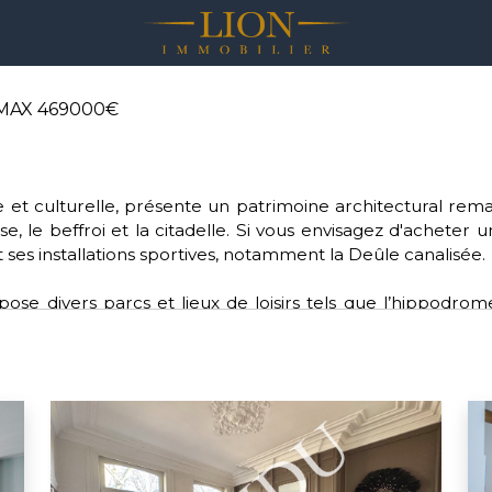
MAX 469000€
rique et culturelle, présente un patrimoine architectural r
se, le beffroi et la citadelle. Si vous envisagez d'acheter 
 ses installations sportives, notamment la Deûle canalisée.
se divers parcs et lieux de loisirs tels que l’hippodrom
e. Pour les amateurs de sports, Lille offre une diversité de
lle dynamique fait partie de la Métropole européenne de Lil
pour ceux qui souhaitent acheter sur Lille.
ctions environnementales, de santé, d'éducation et de cu
n bonnet rose” pour les femmes atteintes d'un cancer du 
s verts.