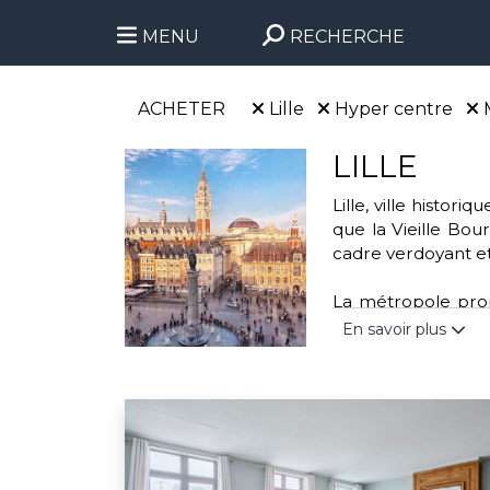
MENU
RECHERCHE
ACHETER
Lille
Hyper centre
LILLE
Lille, ville histo
que la Vieille Bour
cadre verdoyant et
La métropole propo
parc de la Citadell
En savoir plus
handball. Cette vi
transports urbains 
Engagée dans des a
l'association “Mo
valoriser les déchet