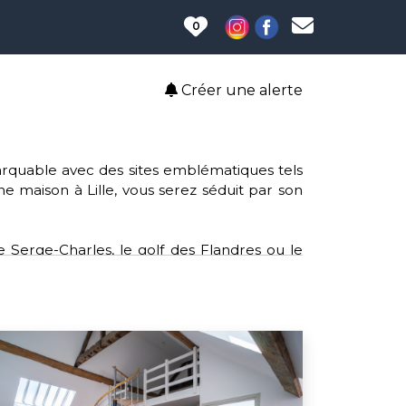
0
Créer une alerte
emarquable avec des sites emblématiques tels
une maison à Lille, vous serez séduit par son
e Serge-Charles, le golf des Flandres ou le
 clubs tels que le rugby, le volley-ball et le
le, offrant un accès aisé aux services et aux
lture, Lille soutient des causes telles que
sein et l'opération de broyage mobile pour