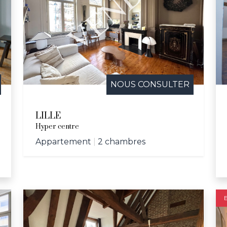
le, la ville propose tout au long de l'année des animations
 concert pour l’école Vanoverschelde et la semaine bleu
 culturelles et sportives, comprenant le Palais des Bea
e Jeannine-Manuel, Lille offre un cadre idéal pour ceux c
eillante.
NOUS CONSULTER
LILLE
Hyper centre
Appartement
|
2 chambres