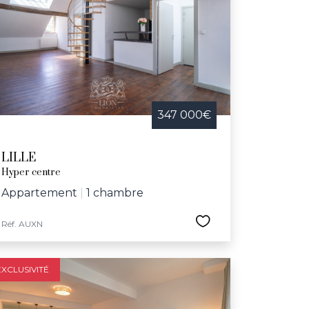
 telles que la Braderie de Lille, la nuit des
e dédiée aux aînés. Avec son riche réseau
ux-Arts, le Grand Palais, le conservatoire
herchant une maison à vendre dans une ville
347 000€
LILLE
Hyper centre
Appartement
|
1 chambre
Réf. AUXN
EXCLUSIVITÉ