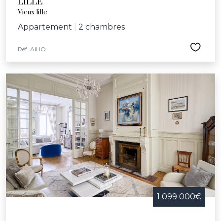
LILLE
l'année des animations telles que la Braderie de Lille, la
Vieux lille
nuit des bibliothèques, le concert pour l’école
Appartement
|
2 chambres
Vanoverschelde et la semaine bleue dédiée aux aînés.
Avec son riche réseau d'infrastructures culturelles et
Réf. AIHO
sportives, comprenant le Palais des Beaux-Arts, le
Grand Palais, le conservatoire communal et l’école
Jeannine-Manuel, Lille offre un cadre idéal pour ceux
cherchant une maison à vendre dans une ville
dynamique et bienveillante.
1 099 000€