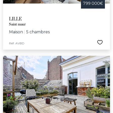
799 000€
LILLE
Saint maur
Maison
|
5 chambres
Réf. AVBD