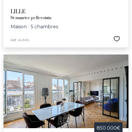
LILLE
St maurice pellevoisin
Maison
|
5 chambres
Réf. AUMG
850 000€