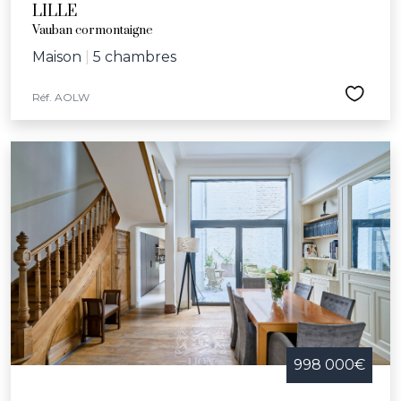
LILLE
Vauban cormontaigne
Maison
|
5 chambres
Réf. AOLW
998 000€