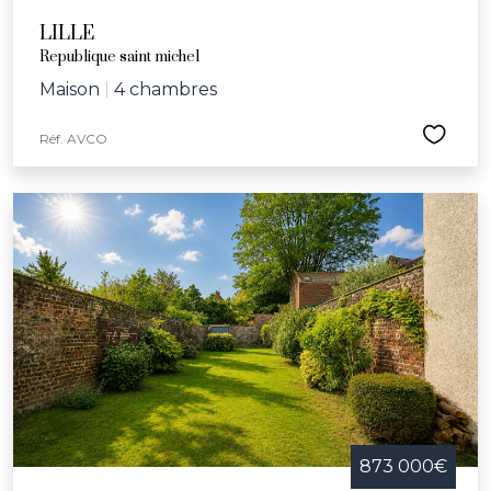
LILLE
Republique saint michel
Maison
|
4 chambres
Réf. AVCO
873 000€