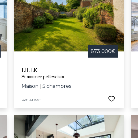
le, la ville propose tout au long de l'année des animations
 concert pour l’école Vanoverschelde et la semaine bleu
 culturelles et sportives, comprenant le Palais des Bea
e Jeannine-Manuel, Lille offre un cadre idéal pour ceux c
eillante.
873 000€
LILLE
St maurice pellevoisin
Maison
|
5 chambres
Réf. AUMG