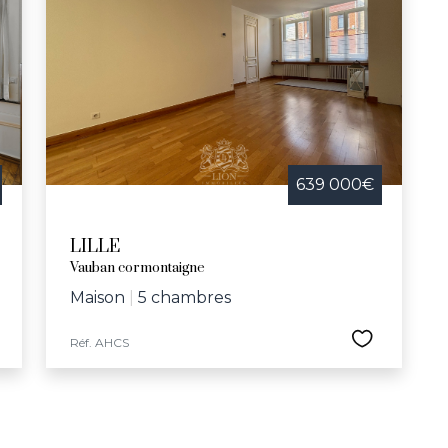
639 000€
LILLE
Vauban cormontaigne
Maison
|
5 chambres
Réf. AHCS