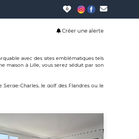
0
Créer une alerte
emarquable avec des sites emblématiques tels
une maison à Lille, vous serez séduit par son
e Serge-Charles, le golf des Flandres ou le
 clubs tels que le rugby, le volley-ball et le
le, offrant un accès aisé aux services et aux
lture, Lille soutient des causes telles que
sein et l'opération de broyage mobile pour