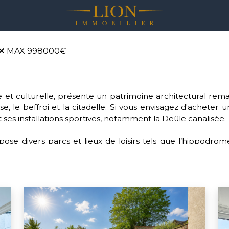
MAX 998000€
rique et culturelle, présente un patrimoine architectural r
se, le beffroi et la citadelle. Si vous envisagez d'acheter 
 ses installations sportives, notamment la Deûle canalisée.
se divers parcs et lieux de loisirs tels que l’hippodrom
e. Pour les amateurs de sports, Lille offre une diversité de
lle dynamique fait partie de la Métropole européenne de Lil
pour ceux qui souhaitent acheter sur Lille.
ctions environnementales, de santé, d'éducation et de cu
n bonnet rose” pour les femmes atteintes d'un cancer du 
s verts.