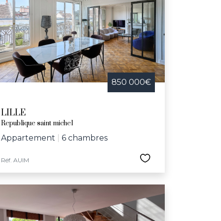
 telles que la Braderie de Lille, la nuit des
e dédiée aux aînés. Avec son riche réseau
ux-Arts, le Grand Palais, le conservatoire
herchant une maison à vendre dans une ville
850 000€
LILLE
Republique saint michel
Appartement
|
6 chambres
Réf. AUIM