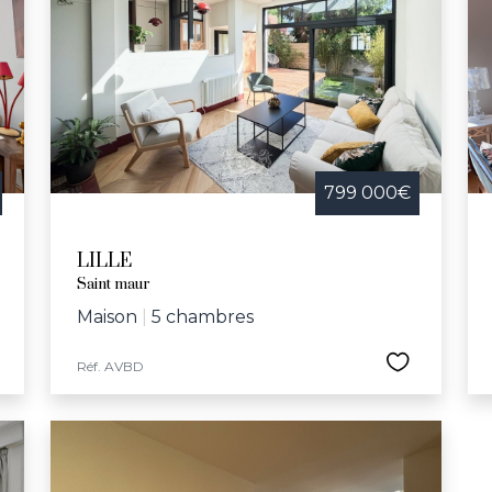
799 000€
LILLE
Saint maur
Maison
|
5 chambres
Réf. AVBD