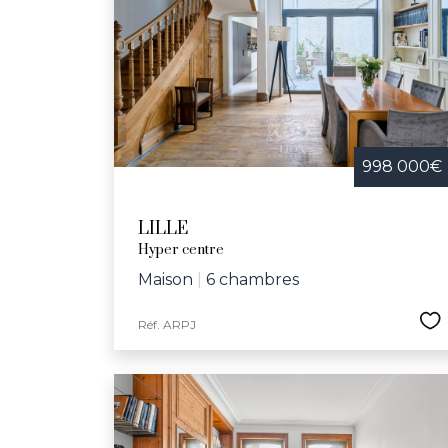
Festive et convivia
bibliothèques, le
d'infrastructures
communal et l’écol
dynamique et bienv
998 000€
LILLE
Hyper centre
Maison
|
6 chambres
Réf. ARPJ