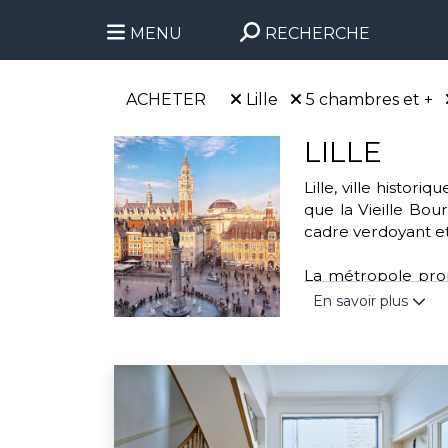
MENU
RECHERCHE
ACHETER
Lille
5 chambres et +
LILLE
Lille, ville histo
que la Vieille Bour
cadre verdoyant et
La métropole propo
parc de la Citadell
En savoir plus
handball. Cette vi
transports urbains 
Engagée dans des a
l'association “Mo
valoriser les déchet