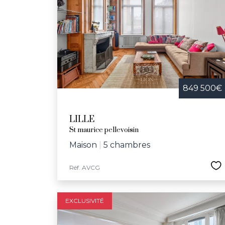
849 500€
LILLE
St maurice pellevoisin
Maison
|
5 chambres
Réf. AVCG
EXCLUSIVITÉ