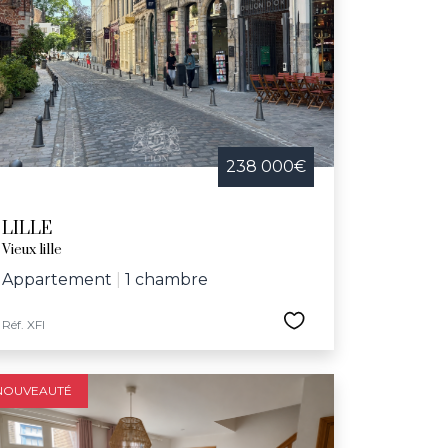
 telles que la Braderie de Lille, la nuit des
e dédiée aux aînés. Avec son riche réseau
ux-Arts, le Grand Palais, le conservatoire
herchant une maison à vendre dans une ville
238 000€
LILLE
Vieux lille
Appartement
|
1 chambre
Réf. XFI
NOUVEAUTÉ