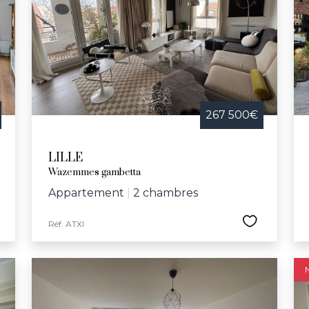
le, la ville propose tout au long de l'année des animations
 concert pour l’école Vanoverschelde et la semaine bleu
 culturelles et sportives, comprenant le Palais des Bea
e Jeannine-Manuel, Lille offre un cadre idéal pour ceux c
eillante.
267 500€
LILLE
Wazemmes gambetta
Appartement
|
2 chambres
Réf. ATXI