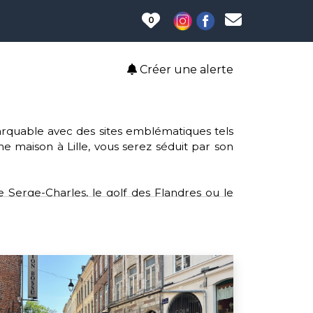
0
Créer une alerte
emarquable avec des sites emblématiques tels
une maison à Lille, vous serez séduit par son
e Serge-Charles, le golf des Flandres ou le
 clubs tels que le rugby, le volley-ball et le
le, offrant un accès aisé aux services et aux
lture, Lille soutient des causes telles que
sein et l'opération de broyage mobile pour