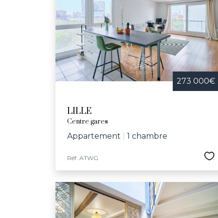
Festive et convivia
bibliothèques, le
d'infrastructures
communal et l’écol
dynamique et bienv
273 000€
LILLE
Centre gares
Appartement
|
1 chambre
Réf. ATWG