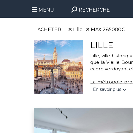
MENU
RECHERCHE
ACHETER
Lille
MAX 285000€
LILLE
Lille, ville histo
que la Vieille Bour
cadre verdoyant et
La métropole propo
parc de la Citadell
En savoir plus
handball. Cette vi
transports urbains 
Engagée dans des a
l'association “Mo
valoriser les déchet