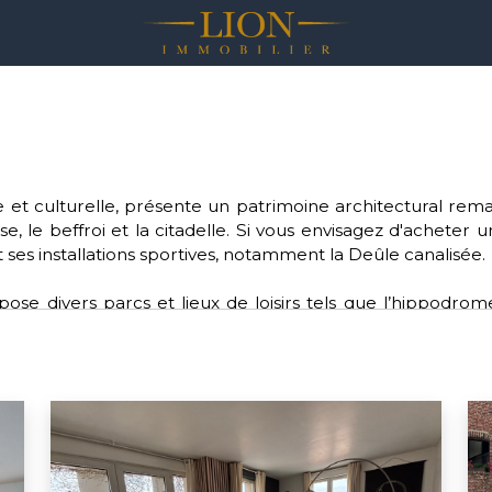
rique et culturelle, présente un patrimoine architectural r
se, le beffroi et la citadelle. Si vous envisagez d'acheter 
 ses installations sportives, notamment la Deûle canalisée.
se divers parcs et lieux de loisirs tels que l’hippodrom
e. Pour les amateurs de sports, Lille offre une diversité de
lle dynamique fait partie de la Métropole européenne de Lil
pour ceux qui souhaitent acheter sur Lille.
ctions environnementales, de santé, d'éducation et de cu
n bonnet rose” pour les femmes atteintes d'un cancer du 
s verts.