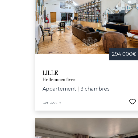
294 000€
LILLE
Hellemmes fives
Appartement
|
3 chambres
Réf. AVGB