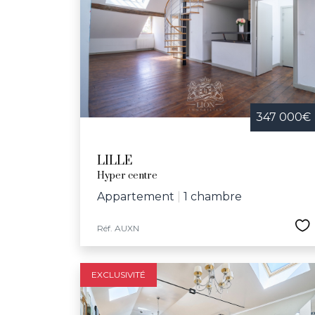
Festive et convivia
bibliothèques, le
d'infrastructures
communal et l’écol
dynamique et bienv
347 000€
LILLE
Hyper centre
Appartement
|
1 chambre
Réf. AUXN
EXCLUSIVITÉ