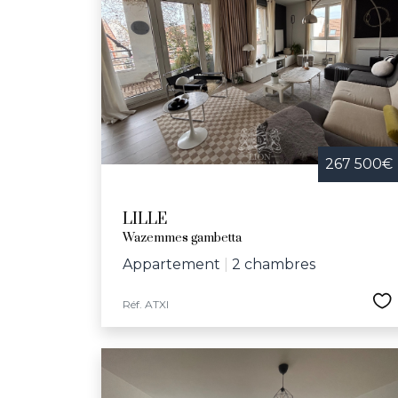
267 500€
LILLE
Wazemmes gambetta
Appartement
|
2 chambres
Réf. ATXI