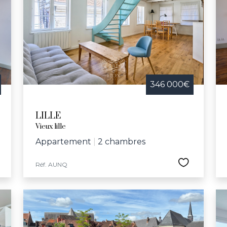
le, la ville propose tout au long de l'année des animations
 concert pour l’école Vanoverschelde et la semaine bleu
 culturelles et sportives, comprenant le Palais des Bea
e Jeannine-Manuel, Lille offre un cadre idéal pour ceux c
eillante.
346 000€
LILLE
Vieux lille
Appartement
|
2 chambres
Réf. AUNQ