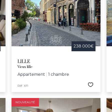
238 000€
LILLE
Vieux lille
Appartement
|
1 chambre
Réf. XFI
NOUVEAUTÉ