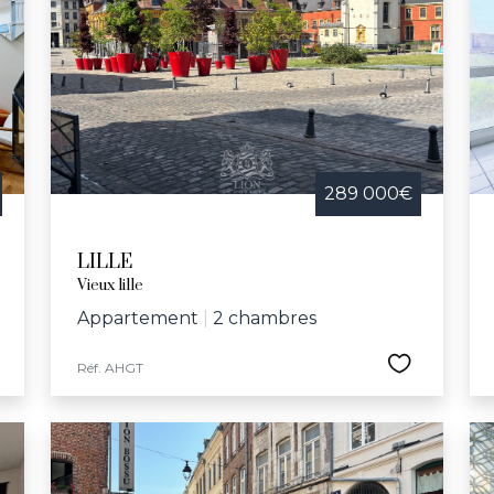
289 000€
LILLE
Vieux lille
Appartement
|
2 chambres
Réf. AHGT