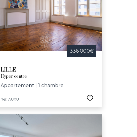
 telles que la Braderie de Lille, la nuit des
e dédiée aux aînés. Avec son riche réseau
ux-Arts, le Grand Palais, le conservatoire
herchant une maison à vendre dans une ville
336 000€
LILLE
Hyper centre
Appartement
|
1 chambre
Réf. AUXU