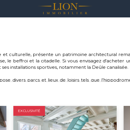
rique et culturelle, présente un patrimoine architectural r
se, le beffroi et la citadelle. Si vous envisagez d'acheter 
 ses installations sportives, notamment la Deûle canalisée.
se divers parcs et lieux de loisirs tels que l’hippodrom
e. Pour les amateurs de sports, Lille offre une diversité de
lle dynamique fait partie de la Métropole européenne de Lil
pour ceux qui souhaitent acheter sur Lille.
EXCLUSIVITÉ
ctions environnementales, de santé, d'éducation et de cu
n bonnet rose” pour les femmes atteintes d'un cancer du 
s verts.