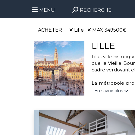
MENU
RECHERCHE
ACHETER
Lille
MAX 349500€
LILLE
Lille, ville histo
que la Vieille Bour
cadre verdoyant et
La métropole propo
parc de la Citadell
En savoir plus
handball. Cette vi
transports urbains 
Engagée dans des a
l'association “Mo
valoriser les déchet