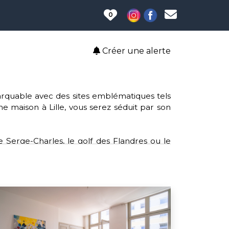
0
Créer une alerte
emarquable avec des sites emblématiques tels
une maison à Lille, vous serez séduit par son
e Serge-Charles, le golf des Flandres ou le
 clubs tels que le rugby, le volley-ball et le
le, offrant un accès aisé aux services et aux
lture, Lille soutient des causes telles que
sein et l'opération de broyage mobile pour