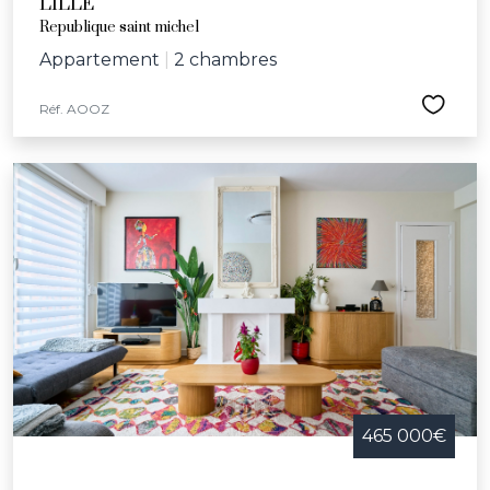
LILLE
l'année des animations telles que la Braderie de Lille, la
Republique saint michel
nuit des bibliothèques, le concert pour l’école
Appartement
|
2 chambres
Vanoverschelde et la semaine bleue dédiée aux aînés.
Avec son riche réseau d'infrastructures culturelles et
Réf. AOOZ
sportives, comprenant le Palais des Beaux-Arts, le
Grand Palais, le conservatoire communal et l’école
Jeannine-Manuel, Lille offre un cadre idéal pour ceux
cherchant une maison à vendre dans une ville
dynamique et bienveillante.
465 000€