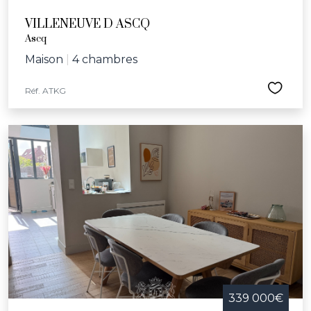
VILLENEUVE D ASCQ
Ascq
Maison
|
4 chambres
Réf. ATKG
339 000€