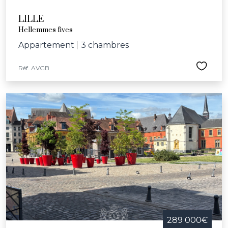
LILLE
Hellemmes fives
Appartement
|
3 chambres
Réf. AVGB
289 000€