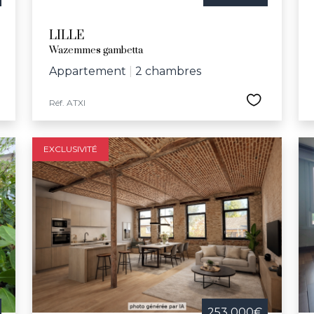
LILLE
Wazemmes gambetta
Appartement
|
2 chambres
Réf. ATXI
EXCLUSIVITÉ
253 000€