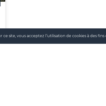
 ce site, vous acceptez l’utilisation de cookies à des fi
SUIVEZ-NOUS !
our suivre notre actualité en temps réel et ne pas man