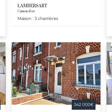
LAMBERSART
Canon d or
Maison
|
3 chambres
342 000€