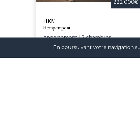
222 000€
HEM
Hempempont
Appartement
|
2 chambres
En poursuivant votre navigation sur
Réf. AQRQ
Rejoignez-nos réseaux sociaux p