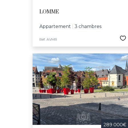
LOMME
Appartement
|
3 chambres
Réf. AVMR
289 000€