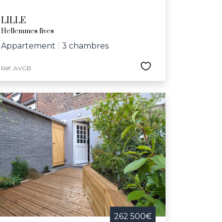
LILLE
Hellemmes fives
Appartement
|
3 chambres
Réf. AVGB
262 500€