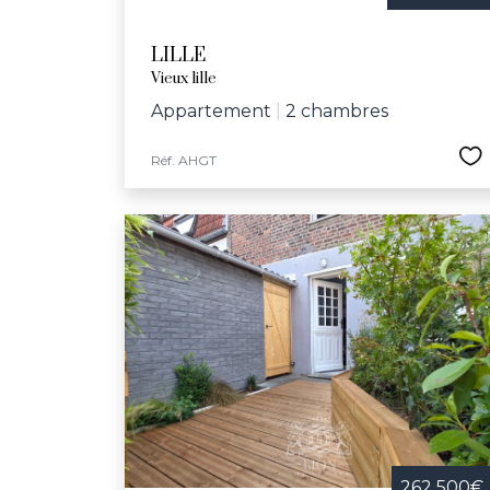
LILLE
Vieux lille
Appartement
|
2 chambres
Réf. AHGT
262 500€