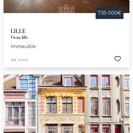
735 000€
LILLE
Vieux lille
Immeuble
Réf. AUHS