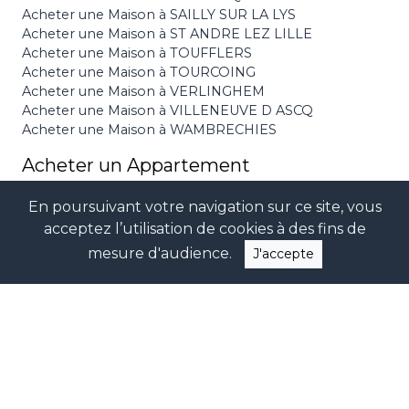
Acheter une Maison à SAILLY SUR LA LYS
Acheter une Maison à ST ANDRE LEZ LILLE
Acheter une Maison à TOUFFLERS
Acheter une Maison à TOURCOING
Acheter une Maison à VERLINGHEM
Acheter une Maison à VILLENEUVE D ASCQ
Acheter une Maison à WAMBRECHIES
Acheter un Appartement
Acheter un Appartement à HEM
En poursuivant votre navigation sur ce site, vous
Acheter un Appartement à LA MADELEINE
acceptez l’utilisation de cookies à des fins de
Acheter un Appartement à LAMBERSART
Acheter un Appartement à LE TOUQUET PARIS
mesure d'audience.
J'accepte
PLAGE
Acheter un Appartement à LILLE
Acheter un Appartement à LOMME
Acheter un Appartement à MOUVAUX
Acheter un Appartement à ROUBAIX
Acheter un Appartement à VILLENEUVE D ASCQ
Autres