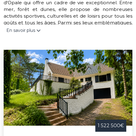
d'Opale qui offre un cadre de vie exceptionnel. Entre
mer, forêt et dunes, elle propose de nombreuses
activités sportives, culturelles et de loisirs pour tous les
goûts et tous les âges. Parmi ses lieux emblématiques,
on peut citer le phare, le musée du Touquet-Paris-
En savoir plus
Plage, le parc naturel du Marquenterre, le centre
équestre ou encore le casino. Ses événements
caractéristiques sont le festival des cerfs-volants, le
rallye automobile, le salon du livre ou encore les
courses hippiques. Le Touquet-Paris-Plage a aussi un
charme unique avec ses villas typiques, ses marchés
locaux, ses boutiques élégantes et ses restaurants
gastronomiques. C'est une destination attrayante pour
profiter de la nature, de la culture et du bien-être.
1 522 500€