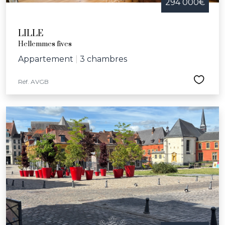
294 000€
LILLE
Hellemmes fives
Appartement
|
3 chambres
Réf. AVGB