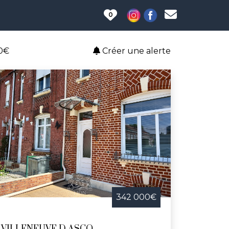
0
0€
Créer une alerte
342 000€