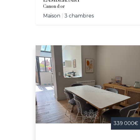
LAMBERSART
Canon d or
Maison
|
3 chambres
339 000€