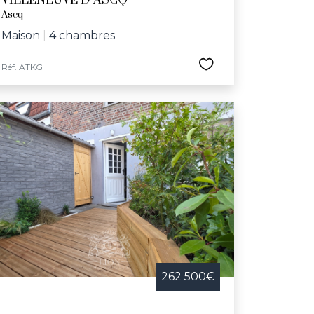
VILLENEUVE D ASCQ
Ascq
Maison
|
4 chambres
Réf. ATKG
262 500€