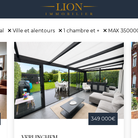
al
Ville et alentours
1 chambre et +
MAX 35000
349 000€