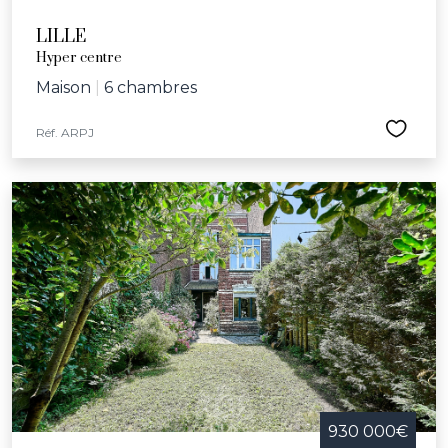
LILLE
Hyper centre
Maison
|
6 chambres
Réf. ARPJ
930 000€