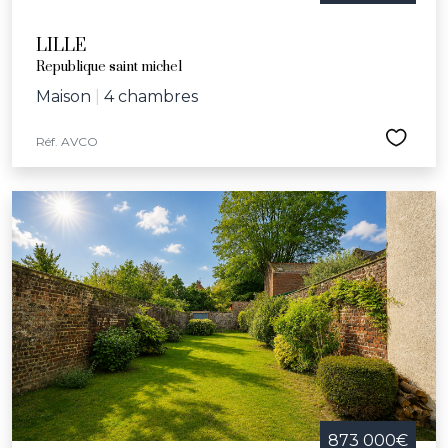
LILLE
Republique saint michel
Maison
|
4 chambres
Réf. AVCO
873 000€