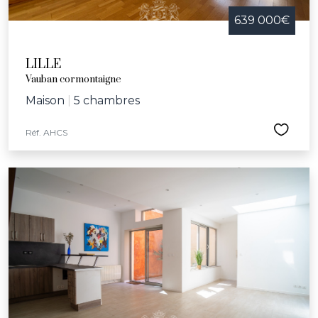
639 000€
LILLE
Vauban cormontaigne
Maison
|
5 chambres
Réf. AHCS