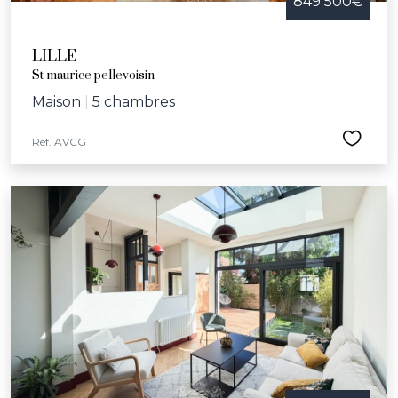
849 500€
LILLE
St maurice pellevoisin
Maison
|
5 chambres
Réf. AVCG