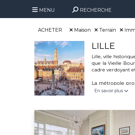
MENU
RECHERCHE
ACHETER
Maison
Terrain
Imm
LILLE
Lille, ville histo
que la Vieille Bour
cadre verdoyant et
La métropole propo
parc de la Citadell
En savoir plus
handball. Cette vi
transports urbains 
Engagée dans des a
l'association “Mo
valoriser les déchet