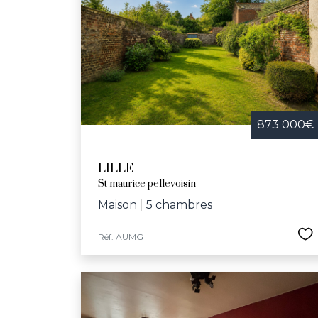
873 000€
LILLE
St maurice pellevoisin
Maison
|
5 chambres
Réf. AUMG