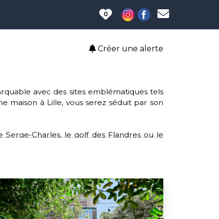
0
Créer une alerte
emarquable avec des sites emblématiques tels
une maison à Lille, vous serez séduit par son
e Serge-Charles, le golf des Flandres ou le
 clubs tels que le rugby, le volley-ball et le
le, offrant un accès aisé aux services et aux
lture, Lille soutient des causes telles que
sein et l'opération de broyage mobile pour