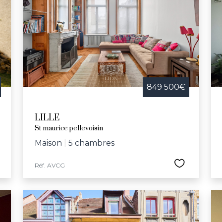
849 500€
LILLE
St maurice pellevoisin
Maison
|
5 chambres
Réf. AVCG