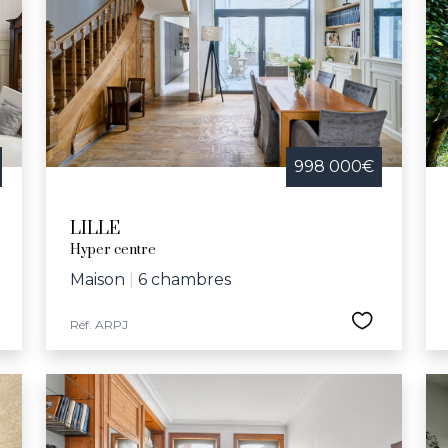
le, la ville propose tout au long de l'année des animations
 concert pour l’école Vanoverschelde et la semaine bleu
 culturelles et sportives, comprenant le Palais des Bea
e Jeannine-Manuel, Lille offre un cadre idéal pour ceux c
eillante.
998 000€
LILLE
Hyper centre
Maison
|
6 chambres
Réf. ARPJ