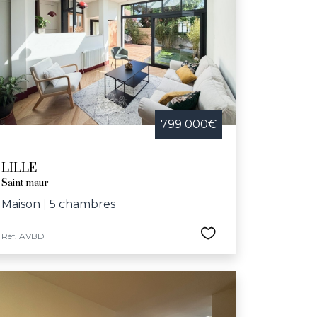
799 000€
LILLE
Saint maur
Maison
|
5 chambres
Réf. AVBD