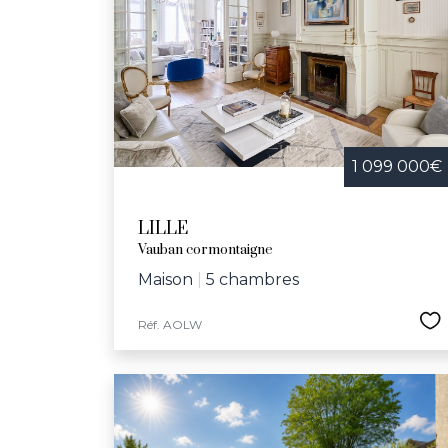
Festive et convivia
bibliothèques, le
d'infrastructures
communal et l’écol
dynamique et bienv
1 099 000€
LILLE
Vauban cormontaigne
Maison
|
5 chambres
Réf. AOLW