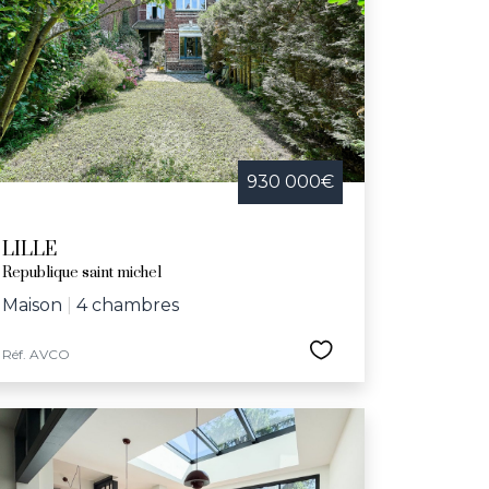
 telles que la Braderie de Lille, la nuit des
e dédiée aux aînés. Avec son riche réseau
ux-Arts, le Grand Palais, le conservatoire
herchant une maison à vendre dans une ville
930 000€
LILLE
Republique saint michel
Maison
|
4 chambres
Réf. AVCO