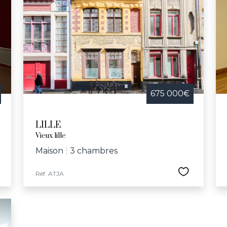
675 000€
LILLE
Vieux lille
Maison
|
3 chambres
Réf. ATJA