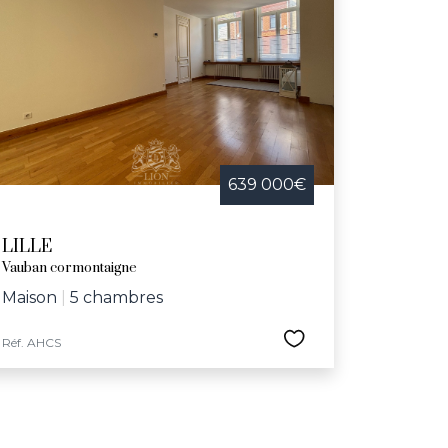
639 000€
LILLE
Vauban cormontaigne
Maison
|
5 chambres
Réf. AHCS