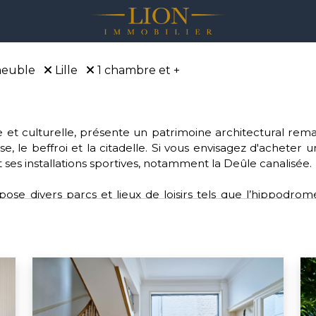
euble
Lille
1 chambre et +
rique et culturelle, présente un patrimoine architectural r
se, le beffroi et la citadelle. Si vous envisagez d'acheter 
 ses installations sportives, notamment la Deûle canalisée.
se divers parcs et lieux de loisirs tels que l’hippodrom
e. Pour les amateurs de sports, Lille offre une diversité de
lle dynamique fait partie de la Métropole européenne de Lil
pour ceux qui souhaitent acheter sur Lille.
ctions environnementales, de santé, d'éducation et de cu
n bonnet rose” pour les femmes atteintes d'un cancer du 
s verts.