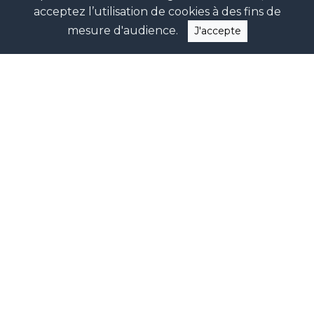
acceptez l’utilisation de cookies à des fins de
Acheter une Maison à TOUFFLERS
Acheter une Maison à TOURCOING
mesure d'audience.
J'accepte
Acheter une Maison à VERLINGHEM
Acheter une Maison à VILLENEUVE D ASCQ
Acheter une Maison à WAMBRECHIES
Acheter un Appartement
Acheter un Appartement à HEM
Acheter un Appartement à LA MADELEINE
Acheter un Appartement à LAMBERSART
Acheter un Appartement à LE TOUQUET PARIS
PLAGE
Acheter un Appartement à LILLE
Acheter un Appartement à LOMME
Acheter un Appartement à MOUVAUX
Acheter un Appartement à ROUBAIX
Acheter un Appartement à VILLENEUVE D ASCQ
Autres
Acheter un Immeuble à LILLE