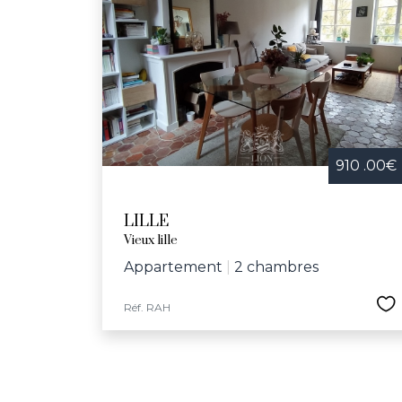
910 .00€
LILLE
Vieux lille
Appartement
|
2 chambres
Réf. RAH