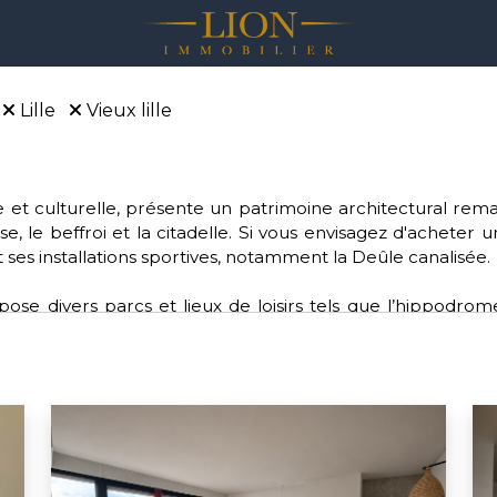
Lille
Vieux lille
rique et culturelle, présente un patrimoine architectural r
se, le beffroi et la citadelle. Si vous envisagez d'acheter 
 ses installations sportives, notamment la Deûle canalisée.
se divers parcs et lieux de loisirs tels que l’hippodrom
e. Pour les amateurs de sports, Lille offre une diversité de
lle dynamique fait partie de la Métropole européenne de Lil
pour ceux qui souhaitent acheter sur Lille.
ctions environnementales, de santé, d'éducation et de cu
n bonnet rose” pour les femmes atteintes d'un cancer du 
s verts.