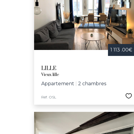
Festive et convivia
bibliothèques, le
d'infrastructures
communal et l’écol
dynamique et bienv
1 113 .00€
LILLE
Vieux lille
Appartement
|
2 chambres
Réf. OSL