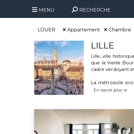
MENU
RECHERCHE
LOUER
Appartement
Chambre
LILLE
Lille, ville histo
que la Vieille Bour
cadre verdoyant et
La métropole propo
parc de la Citadell
En savoir plus
handball. Cette vi
transports urbains 
Engagée dans des a
l'association “Mo
valoriser les déchet