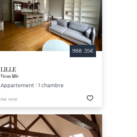
 telles que la Braderie de Lille, la nuit des
e dédiée aux aînés. Avec son riche réseau
ux-Arts, le Grand Palais, le conservatoire
herchant une maison à vendre dans une ville
988 .35€
LILLE
Vieux lille
Appartement
|
1 chambre
Réf. WVR