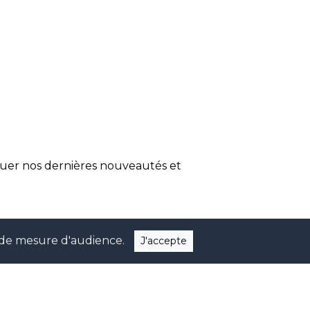
quer nos dernières nouveautés et
ns de mesure d'audience.
J'accepte
EBOOK