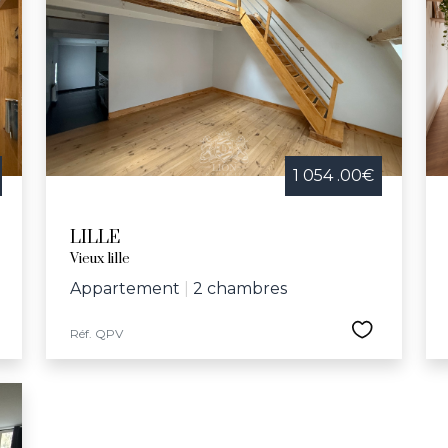
1 054 .00€
LILLE
Vieux lille
Appartement
|
2 chambres
Réf. QPV