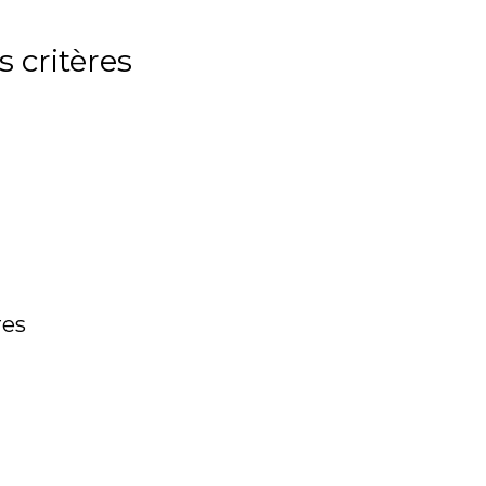
 critères
res