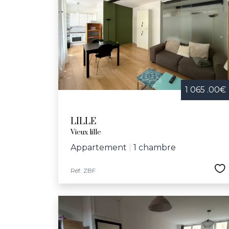
1 065 .00€
LILLE
Vieux lille
Appartement
|
1 chambre
Réf. ZBF