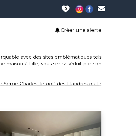
0
Créer une alerte
emarquable avec des sites emblématiques tels
une maison à Lille, vous serez séduit par son
e Serge-Charles, le golf des Flandres ou le
 clubs tels que le rugby, le volley-ball et le
le, offrant un accès aisé aux services et aux
lture, Lille soutient des causes telles que
sein et l'opération de broyage mobile pour