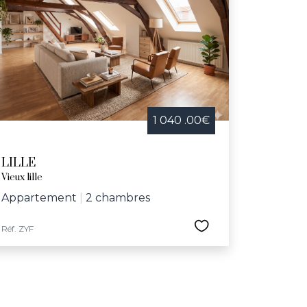
1 040 .00€
LILLE
Vieux lille
Appartement
|
2 chambres
Réf. ZYF