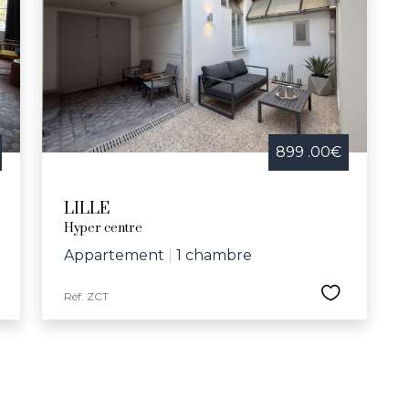
le, la ville propose tout au long de l'année des animations
 concert pour l’école Vanoverschelde et la semaine bleu
 culturelles et sportives, comprenant le Palais des Bea
e Jeannine-Manuel, Lille offre un cadre idéal pour ceux c
eillante.
899 .00€
LILLE
Hyper centre
Appartement
|
1 chambre
Réf. ZCT