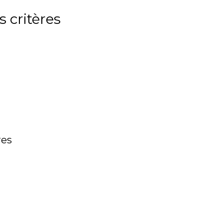
 critères
res