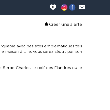
0
Créer une alerte
emarquable avec des sites emblématiques tels
une maison à Lille, vous serez séduit par son
e Serge-Charles, le golf des Flandres ou le
 clubs tels que le rugby, le volley-ball et le
le, offrant un accès aisé aux services et aux
lture, Lille soutient des causes telles que
sein et l'opération de broyage mobile pour