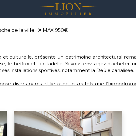
che de la ville
MAX 950€
rique et culturelle, présente un patrimoine architectural r
se, le beffroi et la citadelle. Si vous envisagez d'acheter 
 ses installations sportives, notamment la Deûle canalisée.
se divers parcs et lieux de loisirs tels que l’hippodrom
e. Pour les amateurs de sports, Lille offre une diversité de
lle dynamique fait partie de la Métropole européenne de Lil
pour ceux qui souhaitent acheter sur Lille.
ctions environnementales, de santé, d'éducation et de cu
n bonnet rose” pour les femmes atteintes d'un cancer du 
s verts.