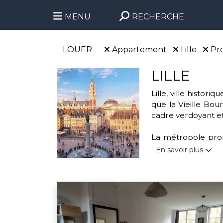
MENU
RECHERCHE
LOUER
Appartement
Lille
Pro
LILLE
Lille, ville histo
que la Vieille Bour
cadre verdoyant et
La métropole propo
parc de la Citadell
En savoir plus
handball. Cette vi
transports urbains 
Engagée dans des a
l'association “Mo
valoriser les déchet