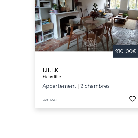
Festive et convivia
bibliothèques, le
d'infrastructures
communal et l’écol
dynamique et bienv
910 .00€
LILLE
Vieux lille
Appartement
|
2 chambres
Réf. RAH