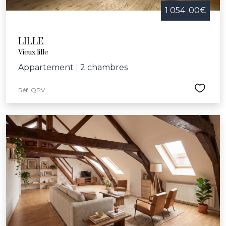
1 054 .00€
LILLE
Vieux lille
Appartement
|
2 chambres
Réf. QPV