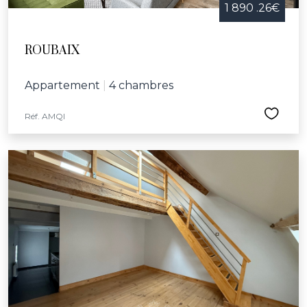
1 890 .26€
ROUBAIX
Appartement
|
4 chambres
Réf. AMQI