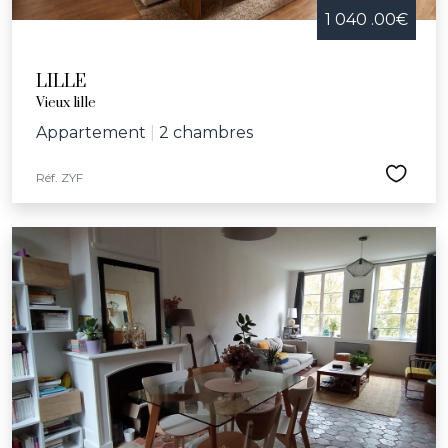
1 040 .00€
LILLE
Vieux lille
Appartement
|
2 chambres
Réf. ZYF