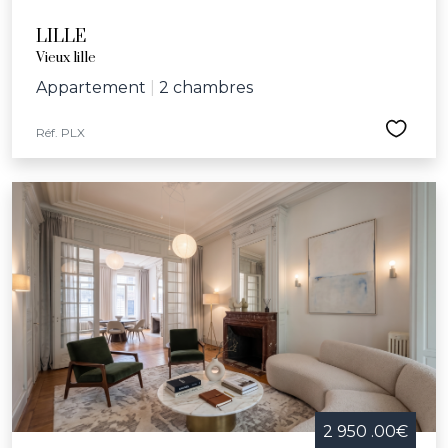
LILLE
Vieux lille
Appartement
|
2 chambres
Réf. PLX
2 950 .00€