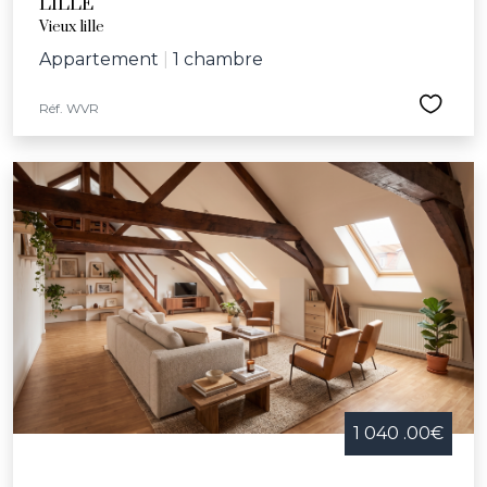
LILLE
l'année des animations telles que la Braderie de Lille, la
Vieux lille
nuit des bibliothèques, le concert pour l’école
Appartement
|
1 chambre
Vanoverschelde et la semaine bleue dédiée aux aînés.
Avec son riche réseau d'infrastructures culturelles et
Réf. WVR
sportives, comprenant le Palais des Beaux-Arts, le
Grand Palais, le conservatoire communal et l’école
Jeannine-Manuel, Lille offre un cadre idéal pour ceux
cherchant une maison à vendre dans une ville
dynamique et bienveillante.
1 040 .00€