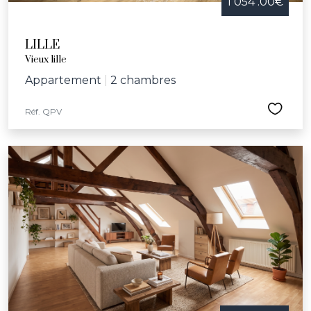
1 054 .00€
LILLE
Vieux lille
Appartement
|
2 chambres
Réf. QPV