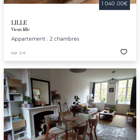
1 040 .00€
LILLE
Vieux lille
Appartement
|
2 chambres
Réf. ZYF