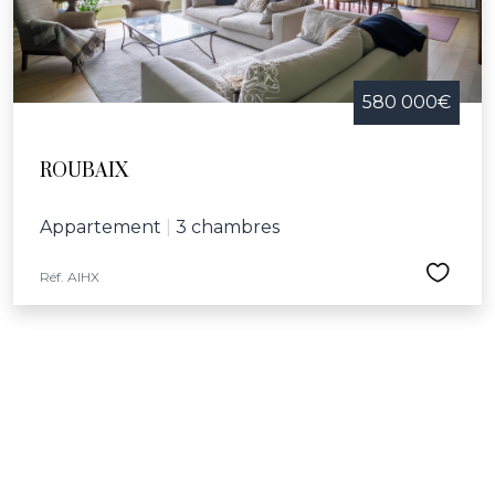
580 000€
ROUBAIX
Appartement
|
3 chambres
Réf. AIHX