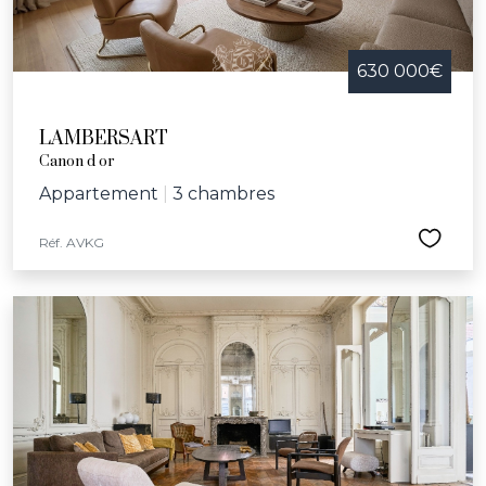
630 000€
LAMBERSART
Canon d or
Appartement
|
3 chambres
Réf. AVKG