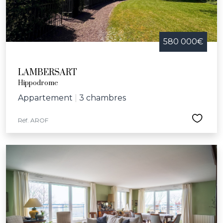
580 000€
LAMBERSART
Hippodrome
Appartement
|
3 chambres
Réf. AROF