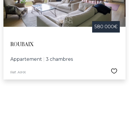
580 000€
ROUBAIX
Appartement
|
3 chambres
Réf. AIHX