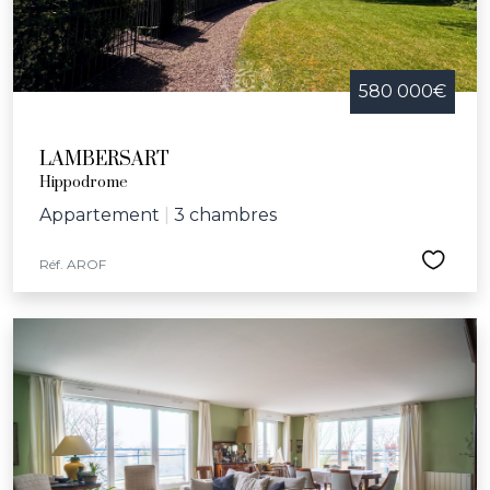
580 000€
LAMBERSART
Hippodrome
Appartement
|
3 chambres
Réf. AROF