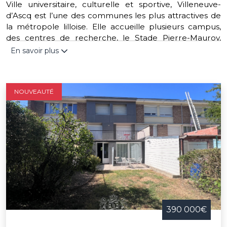
Ville universitaire, culturelle et sportive, Villeneuve-
d’Ascq est l’une des communes les plus attractives de
la métropole lilloise. Elle accueille plusieurs campus,
des centres de recherche, le Stade Pierre-Mauroy,
ainsi que des zones d’activités économiques majeures.
En savoir plus
Elle est aussi reconnue pour ses nombreux espaces
verts, ses plans d’eau et ses musées, dont le LaM. Bien
desservie par les transports en commun, elle allie
NOUVEAUTÉ
dynamisme économique et qualité de vie, ce qui en fait
un lieu prisé pour habiter ou investir.
390 000€