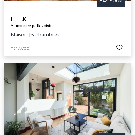
849 500€
LILLE
St maurice pellevoisin
Maison
|
5 chambres
Réf. AVCG