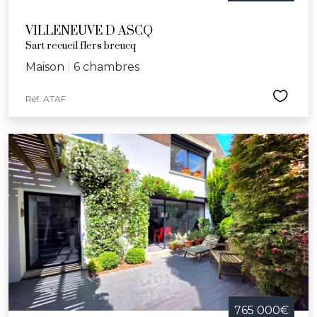
VILLENEUVE D ASCQ
Sart recueil flers breucq
Maison
|
6 chambres
Réf. ATAF
765 000€