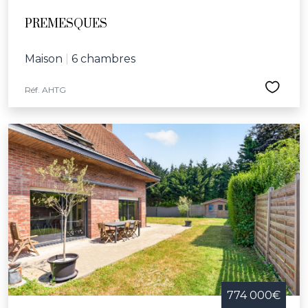
PREMESQUES
Maison
|
6 chambres
Réf. AHTG
774 000€