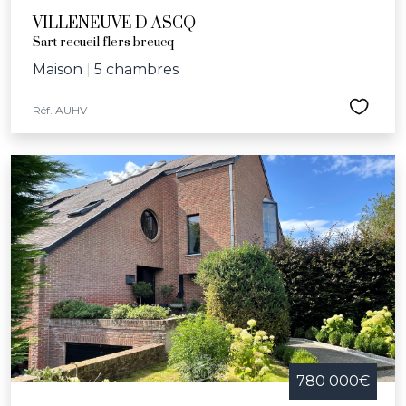
VILLENEUVE D ASCQ
Sart recueil flers breucq
Maison
|
5 chambres
Réf. AUHV
780 000€