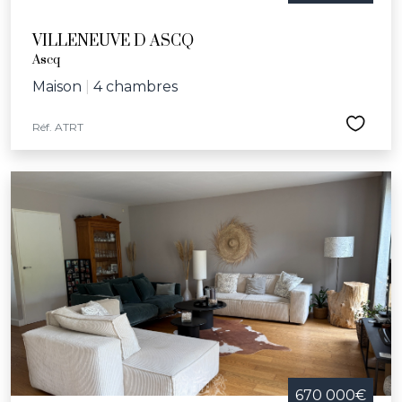
VILLENEUVE D ASCQ
Ascq
Maison
|
4 chambres
Réf. ATRT
670 000€