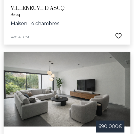
VILLENEUVE D ASCQ
Ascq
Maison
|
4 chambres
Réf. ATCM
690 000€