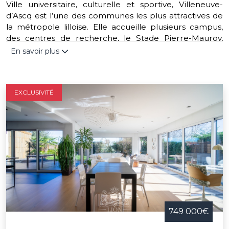
Ville universitaire, culturelle et sportive, Villeneuve-
d’Ascq est l’une des communes les plus attractives de
la métropole lilloise. Elle accueille plusieurs campus,
des centres de recherche, le Stade Pierre-Mauroy,
ainsi que des zones d’activités économiques majeures.
En savoir plus
Elle est aussi reconnue pour ses nombreux espaces
verts, ses plans d’eau et ses musées, dont le LaM. Bien
desservie par les transports en commun, elle allie
EXCLUSIVITÉ
dynamisme économique et qualité de vie, ce qui en fait
un lieu prisé pour habiter ou investir.
749 000€