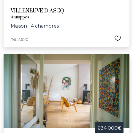
VILLENEUVE D ASCQ
Annappes
Maison
|
4 chambres
Réf. ASXC
684 000€