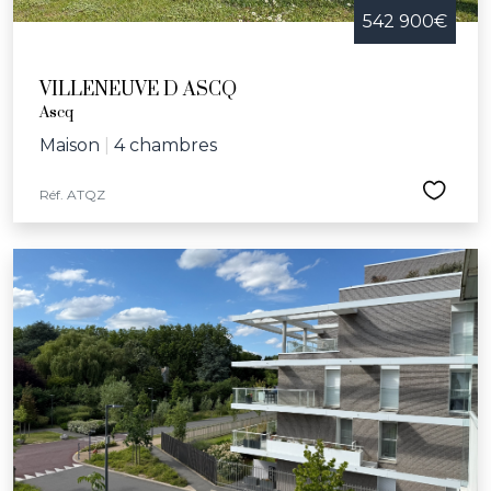
542 900€
VILLENEUVE D ASCQ
Ascq
Maison
|
4 chambres
Réf. ATQZ