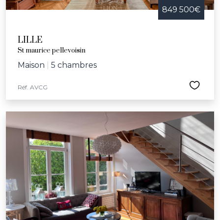
849 500€
LILLE
St maurice pellevoisin
Maison
|
5 chambres
Réf. AVCG