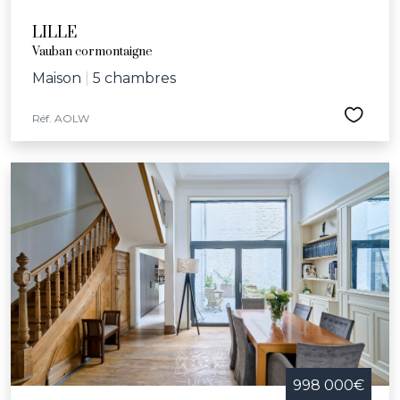
LILLE
Vauban cormontaigne
Maison
|
5 chambres
Réf. AOLW
998 000€