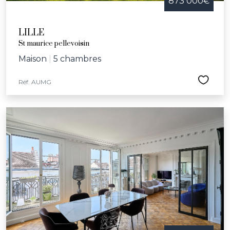
873 000€
LILLE
St maurice pellevoisin
Maison
|
5 chambres
Réf. AUMG