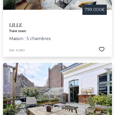
799 000€
LILLE
Saint maur
Maison
|
5 chambres
Réf. AVBD