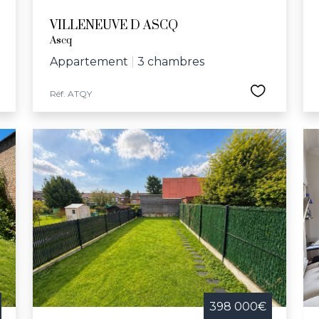
VILLENEUVE D ASCQ
Ascq
Appartement
|
3 chambres
Réf. ATQY
398 000€