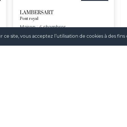
LAMBERSART
Pont royal
Maison
|
4 chambres
 ce site, vous acceptez l’utilisation de cookies à des fi
Réf. ATHE
SUIVEZ-NOUS !
our suivre notre actualité en temps réel et ne pas man
évènements à venir.