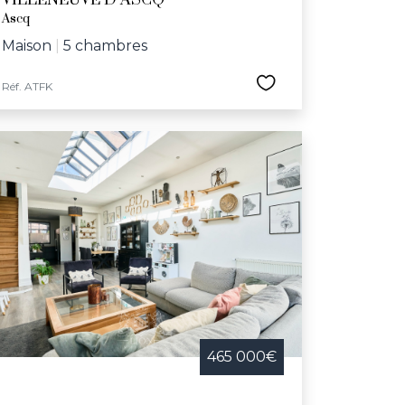
VILLENEUVE D ASCQ
Ascq
Maison
|
5 chambres
Réf. ATFK
465 000€