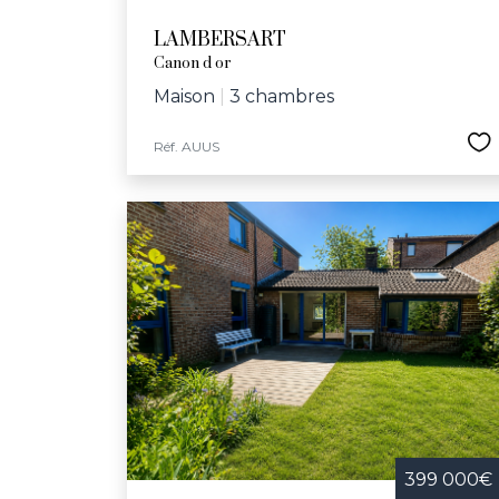
LAMBERSART
Canon d or
Maison
|
3 chambres
Réf. AUUS
399 000€