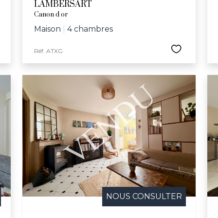
LAMBERSART
Canon d or
Maison
|
4 chambres
Réf. ATXG
NOUS CONSULTER