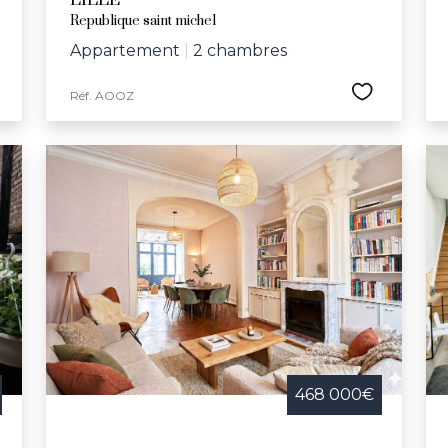
LILLE
Republique saint michel
Appartement
|
2 chambres
Réf. AOOZ
468 000€