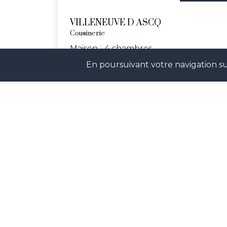
VILLENEUVE D ASCQ
Cousinerie
Maison
|
4 chambres
En poursuivant votre navigation sur
Réf. ARUA
Rejoignez-nos réseaux sociaux p