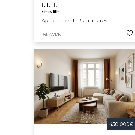
LILLE
Vieux lille
Appartement
|
3 chambres
Réf. AQDK
458 000€