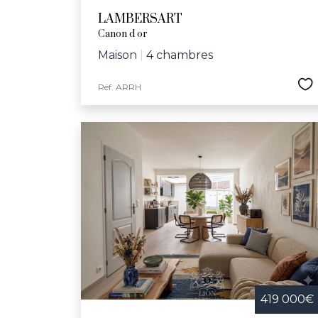
LAMBERSART
Canon d or
Maison
|
4 chambres
Réf. ARRH
419 000€