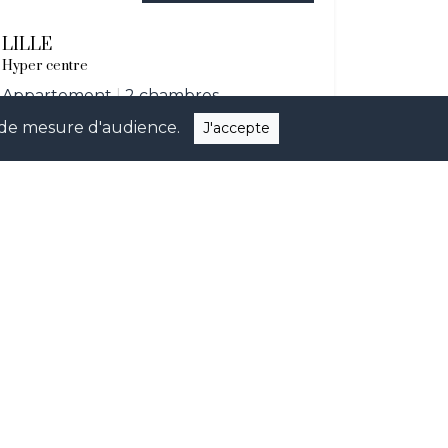
LILLE
Hyper centre
Appartement
|
2 chambres
ns de mesure d'audience.
J'accepte
quer nos dernières nouveautés et