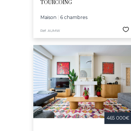
TOURCOING
Maison
|
6 chambres
Réf. AUMW
465 000€