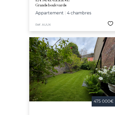
LA MADELEINE
Grands boulevards
Appartement
|
4 chambres
Réf. AUUX
475 000€