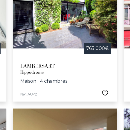
765 000€
LAMBERSART
Hippodrome
Maison
|
4 chambres
Réf. AUYZ