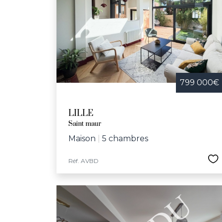
799 000€
LILLE
Saint maur
Maison
|
5 chambres
Réf. AVBD