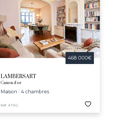
468 000€
LAMBERSART
Canon d or
Maison
|
4 chambres
Réf. ATXG