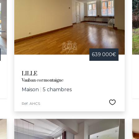
639 000€
LILLE
Vauban cormontaigne
Maison
|
5 chambres
Réf. AHCS