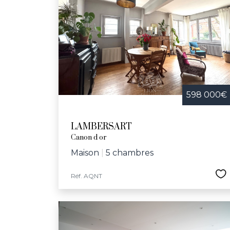
598 000€
LAMBERSART
Canon d or
Maison
|
5 chambres
Réf. AQNT