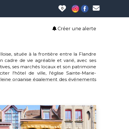
0
Créer une alerte
ise, située à la frontière entre la Flandre
un cadre de vie agréable et varié, avec ses
ortives, ses marchés locaux et son patrimoine
r l'hôtel de ville, l'église Sainte-Marie-
deleine organise également des événements
e salon du livre ou le marché de Noël. La
de la région.