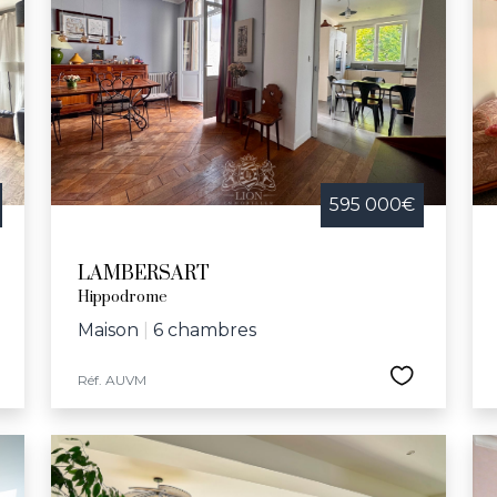
595 000€
LAMBERSART
Hippodrome
Maison
|
6 chambres
Réf. AUVM