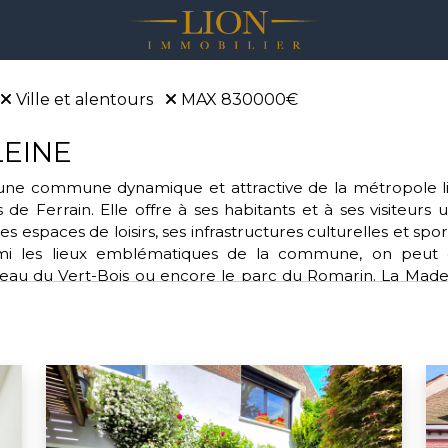
Ville et alentours
MAX 830000€
EINE
ne commune dynamique et attractive de la métropole lillo
de Ferrain. Elle offre à ses habitants et à ses visiteurs 
s espaces de loisirs, ses infrastructures culturelles et sp
rmi les lieux emblématiques de la commune, on peut cite
teau du Vert-Bois ou encore le parc du Romarin. La Ma
tout au long de l'année, comme la fête du printemps, l
estination idéale pour découvrir la richesse et la diversité 