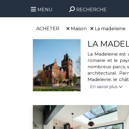
MENU
RECHERCHE
ACHETER
Maison
La madeleine
LA MADEL
La Madeleine est u
romane et le pays 
nombreux parcs, se
architectural. Pa
Madeleine, le châ
caractéristiques 
En savoir plus
Madeleine est une d