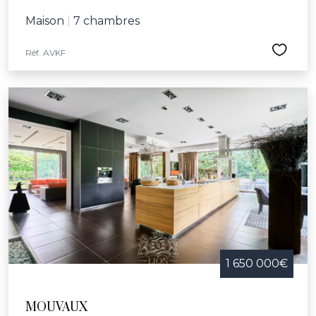
Maison
|
7 chambres
Réf. AVKF
1 650 000€
MOUVAUX