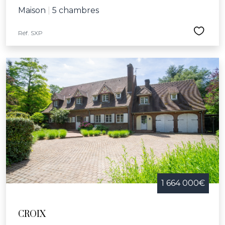
Maison
|
5 chambres
Réf. SXP
1 664 000€
CROIX