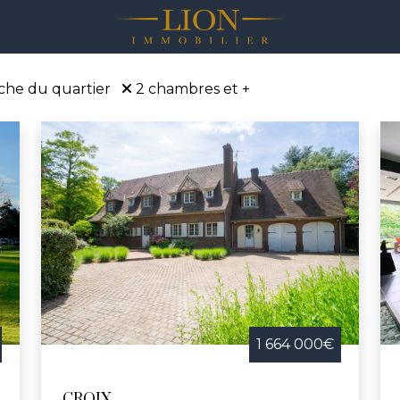
che du quartier
2 chambres et +
1 664 000€