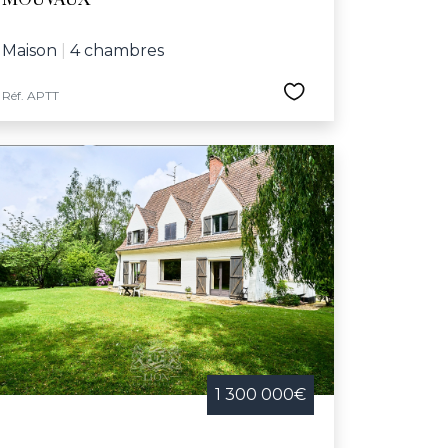
MOUVAUX
Maison
|
4 chambres
Réf. APTT
1 300 000€