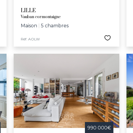
LILLE
Vauban cormontaigne
Maison
|
5 chambres
Réf. AOLW
990 000€