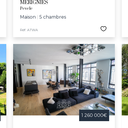
MERIGNIES
Pevele
Maison
|
5 chambres
Réf. ATWA
1 260 000€