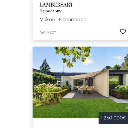
LAMBERSART
Hippodrome
Maison
|
6 chambres
Réf. AVCT
1 250 000€