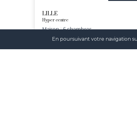
LILLE
Hyper centre
Maison
|
6 chambres
En poursuivant votre navigation sur
Réf. ARPJ
Rejoignez-nos réseaux sociaux p