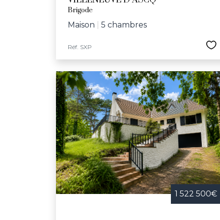
VILLENEUVE D ASCQ
Brigode
Maison
|
5 chambres
Réf. SXP
1 522 500€