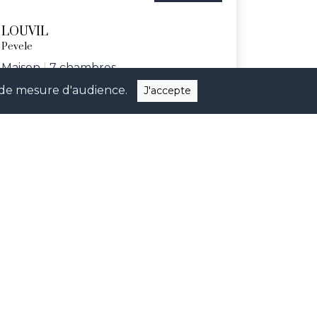
LOUVIL
Pevele
Maison
|
7 chambres
ns de mesure d'audience.
J'accepte
Réf. ASKS
quer nos dernières nouveautés et