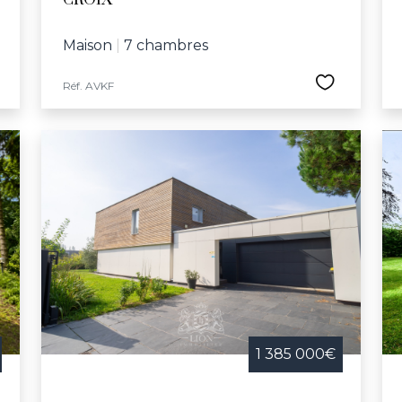
CROIX
Maison
|
7 chambres
Réf. AVKF
1 385 000€