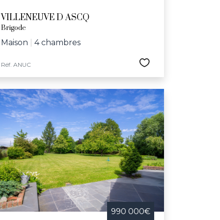
VILLENEUVE D ASCQ
Brigode
Maison
|
4 chambres
Réf. ANUC
990 000€