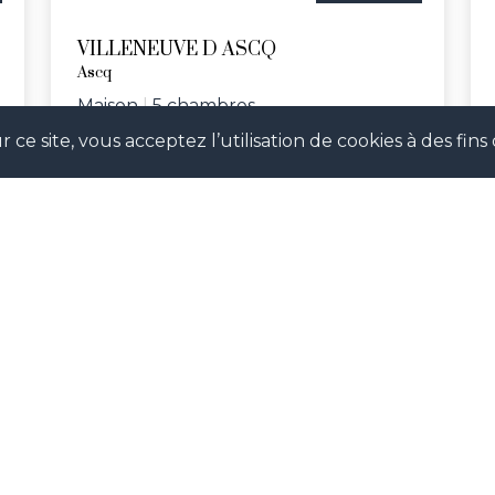
VILLENEUVE D ASCQ
Ascq
Maison
|
5 chambres
 ce site, vous acceptez l’utilisation de cookies à des fi
Réf. WUF
SUIVEZ-NOUS !
our suivre notre actualité en temps réel et ne pas man
évènements à venir.