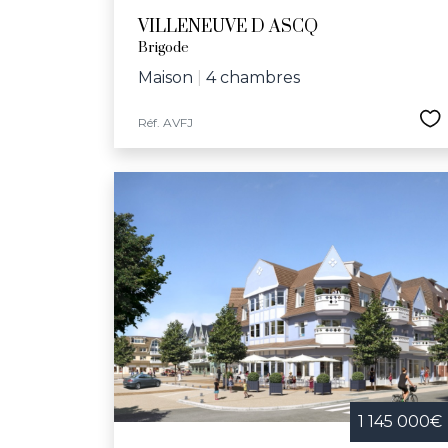
VILLENEUVE D ASCQ
Brigode
Maison
|
4 chambres
Réf. AVFJ
1 145 000€