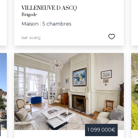
VILLENEUVE D ASCQ
Brigode
Maison
|
5 chambres
Réf. AUKQ
1 099 000€