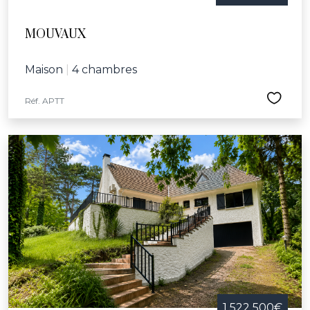
MOUVAUX
Maison
|
4 chambres
Réf. APTT
1 522 500€