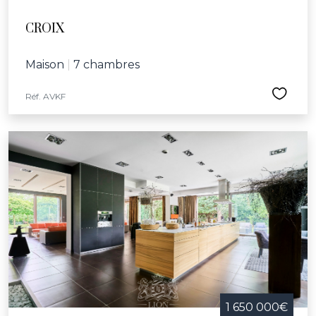
CROIX
Maison
|
7 chambres
Réf. AVKF
1 650 000€