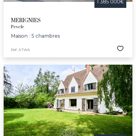
1 385 000€
MERIGNIES
Pevele
Maison
|
5 chambres
Réf. ATWA