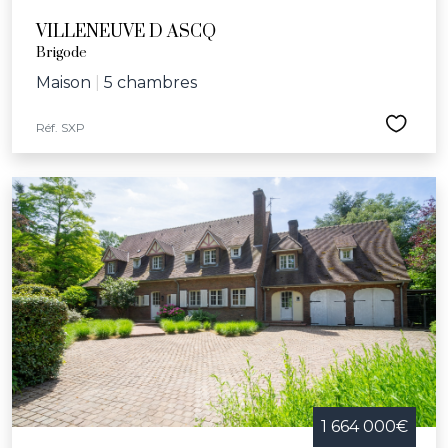
VILLENEUVE D ASCQ
Brigode
Maison
|
5 chambres
Réf. SXP
1 664 000€