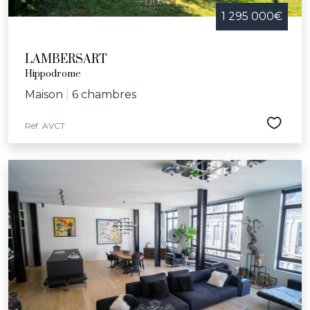
1 295 000€
LAMBERSART
Hippodrome
Maison
|
6 chambres
Réf. AVCT