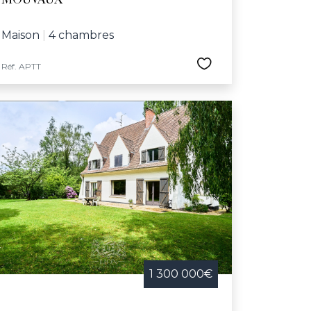
MOUVAUX
Maison
|
4 chambres
Réf. APTT
1 300 000€