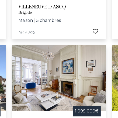
VILLENEUVE D ASCQ
Brigode
Maison
|
5 chambres
Réf. AUKQ
1 099 000€