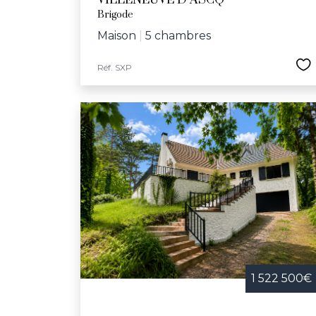
VILLENEUVE D ASCQ
Brigode
Maison
|
5 chambres
Réf. SXP
1 522 500€