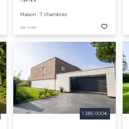
CROIX
Maison
|
7 chambres
Réf. AVKF
1 385 000€