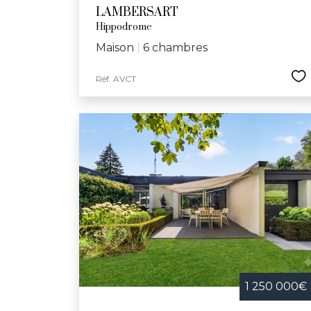
LAMBERSART
Hippodrome
Maison
|
6 chambres
Réf. AVCT
1 250 000€