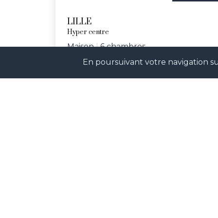
LILLE
Hyper centre
Maison
|
6 chambres
En poursuivant votre navigation sur
Réf. ARPJ
Rejoignez-nos réseaux sociaux p