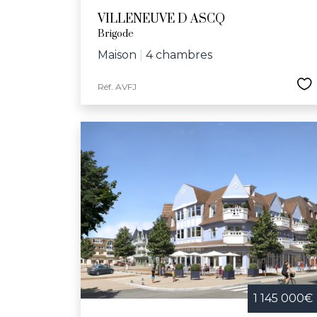
VILLENEUVE D ASCQ
Brigode
Maison
|
4 chambres
Réf. AVFJ
1 145 000€