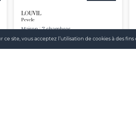
LOUVIL
Pevele
Maison
|
7 chambres
 ce site, vous acceptez l’utilisation de cookies à des fi
Réf. ASKS
SUIVEZ-NOUS !
our suivre notre actualité en temps réel et ne pas man
évènements à venir.