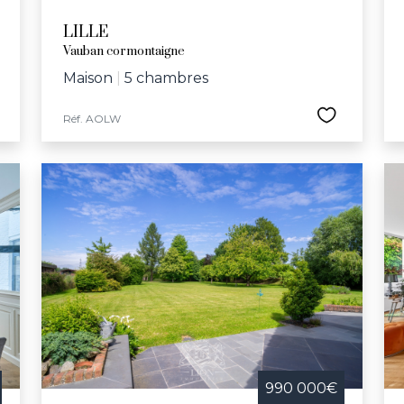
LILLE
Vauban cormontaigne
Maison
|
5 chambres
Réf. AOLW
990 000€