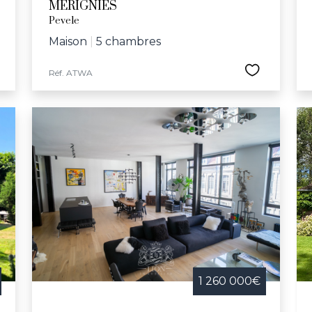
MERIGNIES
Pevele
Maison
|
5 chambres
Réf. ATWA
1 260 000€