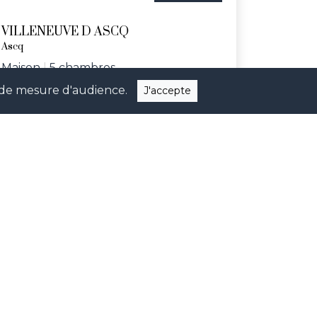
VILLENEUVE D ASCQ
Ascq
Maison
|
5 chambres
ns de mesure d'audience.
J'accepte
Réf. WUF
quer nos dernières nouveautés et