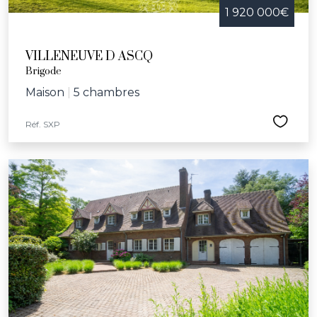
1 920 000€
VILLENEUVE D ASCQ
Brigode
Maison
|
5 chambres
Réf. SXP