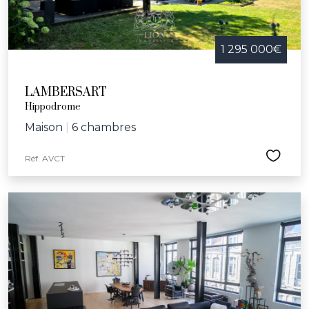
1 295 000€
LAMBERSART
Hippodrome
Maison
|
6 chambres
Réf. AVCT