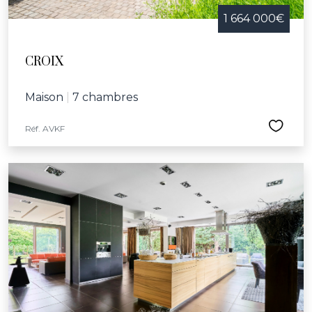
1 664 000€
CROIX
Maison
|
7 chambres
Réf. AVKF