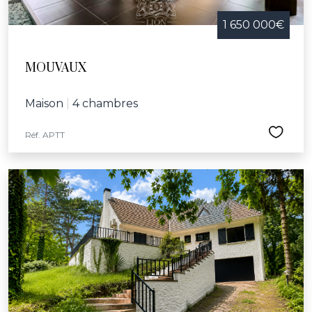
1 650 000€
MOUVAUX
Maison
|
4 chambres
Réf. APTT