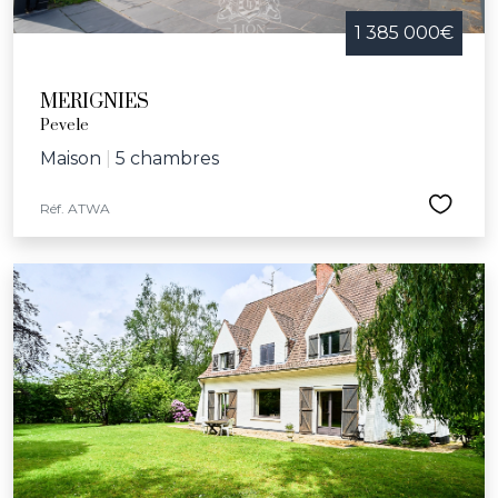
1 385 000€
MERIGNIES
Pevele
Maison
|
5 chambres
Réf. ATWA