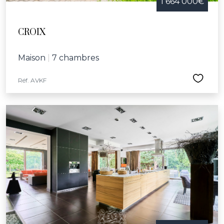
1 664 000€
CROIX
Maison
|
7 chambres
Réf. AVKF