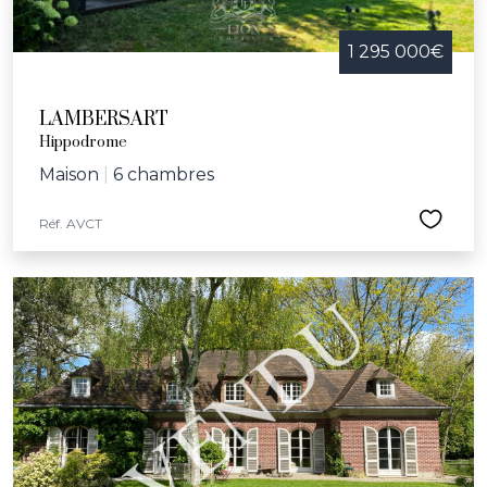
1 295 000€
LAMBERSART
Hippodrome
Maison
|
6 chambres
Réf. AVCT