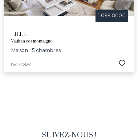
1 099 000€
LILLE
Vauban cormontaigne
Maison
|
5 chambres
Réf. AOLW
SUIVEZ-NOUS !