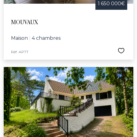
1 650 000€
MOUVAUX
Maison
|
4 chambres
Réf. APTT