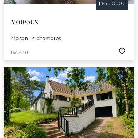
1 650 000€
MOUVAUX
Maison
|
4 chambres
Réf. APTT