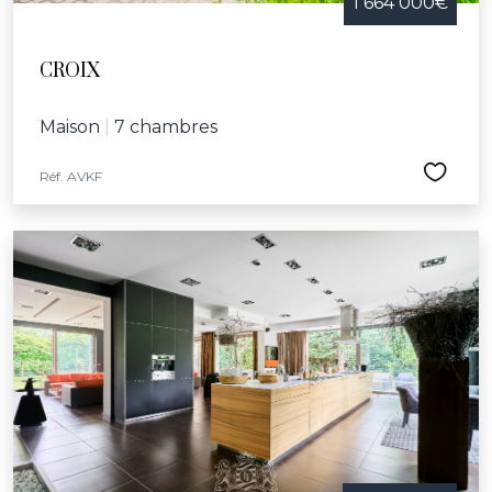
1 664 000€
CROIX
Maison
|
7 chambres
Réf. AVKF