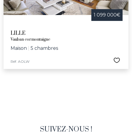
1 099 000€
LILLE
Vauban cormontaigne
Maison
|
5 chambres
Réf. AOLW
SUIVEZ-NOUS !