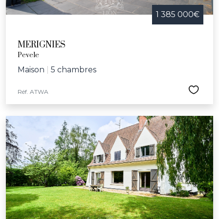
1 385 000€
MERIGNIES
Pevele
Maison
|
5 chambres
Réf. ATWA