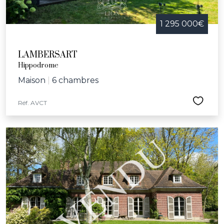
1 295 000€
LAMBERSART
Hippodrome
Maison
|
6 chambres
Réf. AVCT