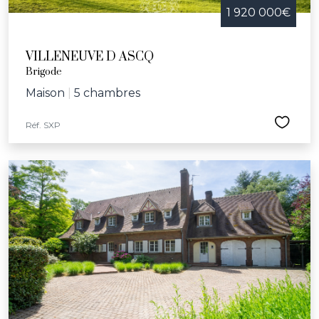
1 920 000€
VILLENEUVE D ASCQ
Brigode
Maison
|
5 chambres
Réf. SXP