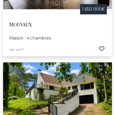
1 650 000€
MOUVAUX
Maison
|
4 chambres
Réf. APTT