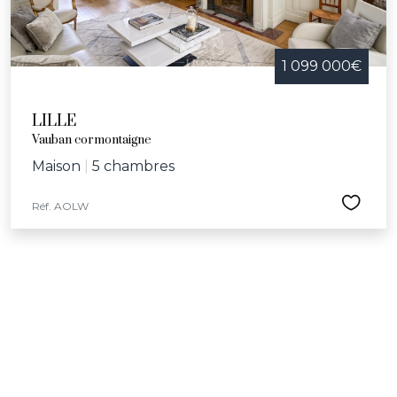
1 099 000€
LILLE
Vauban cormontaigne
Maison
|
5 chambres
Réf. AOLW