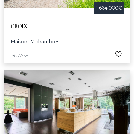
1 664 000€
CROIX
Maison
|
7 chambres
Réf. AVKF