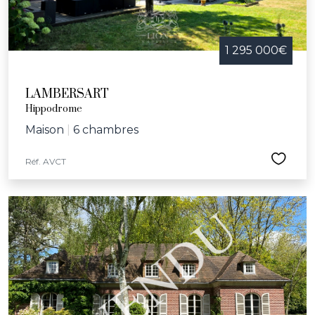
1 295 000€
LAMBERSART
Hippodrome
Maison
|
6 chambres
Réf. AVCT